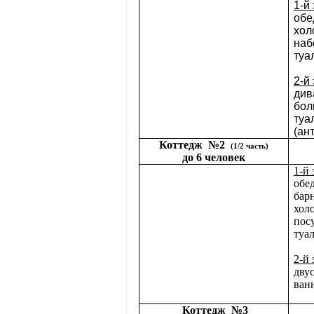
1-й
обе
хол
наб
туал
2-й
див
бол
туа
(ан
Коттедж
№2
(1/2 часть)
до 6 человек
1-й 
обе
барн
хол
посу
туал
2-й 
дву
ванн
Коттедж
№3