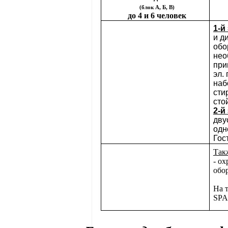
(блок А, Б, В)
до 4 и 6 человек
1-й
и д
обо
нео
при
эл.
наб
сти
сто
2-й
дву
одн
Гос
Так
- ох
обо
На 
SPA