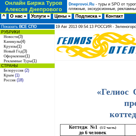
Онлайн Биржа Туров
Dneprovoi.Ru
- туры и SPO от туро
Алексея Днепрового
пляжные, экскурсионные, рекламные
^
О нас »
Услуги »
Цены »
Подписка »
Контакт
Показать
ВСЕ СПО
19 Авг 2013
09:54:13
РОССИЯ - Зеленогорс
РУБРИКИ
Новости
(3)
Каникулы
(4)
Круизы
(1)
Новый Год
(3)
Оформление
(1)
Рекламные Туры
(1)
СТРАНЫ
Белоруссия
(2)
Крым
(1)
Россия
(18)
«Гелиос
пр
котте
Коттедж
№1
(1/2 часть)
до 6 человек