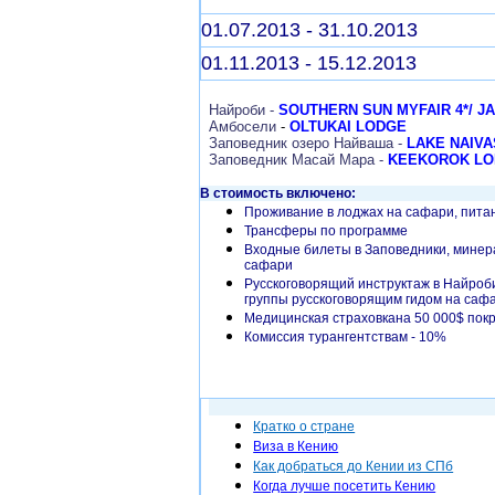
01.07.2013 - 31.10.2013
01.11.2013 - 15.12.2013
Найроби -
SOUTHERN SUN MYFAIR 4*/ J
Амбосели
-
OLTUKAI LODGE
Заповедник озеро Найваша -
LAKE NAIV
Заповедник Масай Мара -
KEEKOROK LO
В стоимость включено:
Проживание в лоджах на сафари, пита
Трансферы по программе
Входные билеты в Заповедники, минер
сафари
Русскоговорящий инструктаж в Найроб
группы русскоговорящим гидом на саф
Медицинская страховка
на 50 000$ пок
Комиссия турангентствам - 10%
Кратко о стране
Виза в Кению
Как добраться до Кении из СПб
Когда лучше посетить Кению