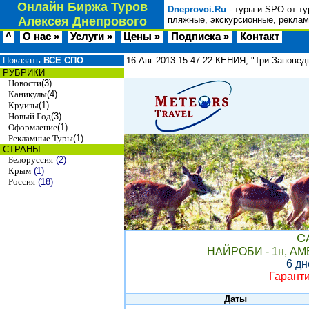
Онлайн Биржа Туров
Dneprovoi.Ru
- туры и SPO от ту
Алексея Днепрового
пляжные, экскурсионные, реклам
^
О нас »
Услуги »
Цены »
Подписка »
Контакт
Показать
ВСЕ СПО
16 Авг 2013
15:47:22
КЕНИЯ, "Три Заповед
РУБРИКИ
Новости
(3)
Каникулы
(4)
Круизы
(1)
Новый Год
(3)
Оформление
(1)
Рекламные Туры
(1)
СТРАНЫ
Белоруссия
(2)
Крым
(1)
Россия
(18)
С
НАЙРОБИ - 1н,
АМ
6
дн
Гаранти
Даты