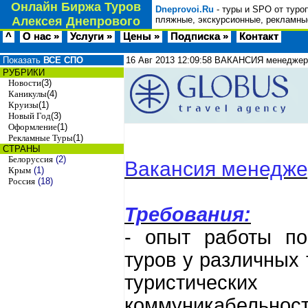
Онлайн Биржа Туров
Dneprovoi.Ru
- туры и SPO от туро
Алексея Днепрового
пляжные, экскурсионные, рекламные
^
О нас »
Услуги »
Цены »
Подписка »
Контакт
Показать
ВСЕ СПО
16 Авг 2013
12:09:58
ВАКАНСИЯ менеджера
РУБРИКИ
Новости
(3)
Каникулы
(4)
Круизы
(1)
Новый Год
(3)
Оформление
(1)
Рекламные Туры
(1)
СТРАНЫ
Белоруссия
(2)
Вакансия менедже
Крым
(1)
Россия
(18)
Требования:
- опыт работы по
туров у различных
туристически
коммуникабельност