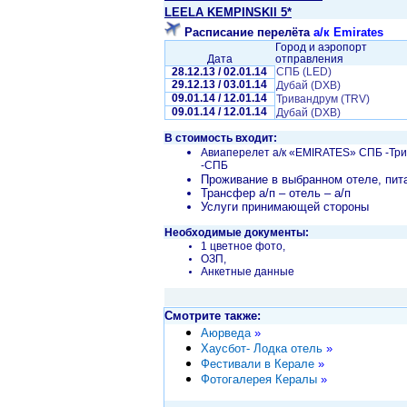
LEELA KEMPINSKII 5*
Расписание перелёта
а/к Emirates
Город и аэропорт
Дата
отправления
28.12.13 / 02.01.14
CПБ (LED)
29.12.13 / 03.01.14
Дубай (DXB)
09.01.14 / 12.01.14
Тривандрум (TRV)
09.01.14 / 12.01.14
Дубай (DXB)
В стоимость входит:
Авиаперелет а/к «EMIRATES» СПБ -Тр
-СПБ
Проживание в выбранном отеле, пит
Трансфер а/п – отель – а/п
Услуги принимающей стороны
Необходимые документы:
1 цветное фото,
ОЗП,
Анкетные данные
Смотрите также:
Аюрведа
»
Хаусбот- Лодка отель
»
Фестивали в Керале
»
Фотогалерея Кералы
»