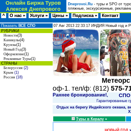
Онлайн Биржа Туров
Dneprovoi.Ru
- туры и SPO от тур
Алексея Днепрового
пляжные, экскурсионные, рекламны
^
О нас »
Услуги »
Цены »
Подписка »
Контакт
Показать
ВСЕ СПО
07 Авг 2013
22:33:17
ИНДИЯ Новый год и Р
РУБРИКИ
Новости
(3)
Каникулы
(4)
Круизы
(1)
Новый Год
(3)
Оформление
(1)
Рекламные Туры
(1)
СТРАНЫ
Белоруссия
(2)
Крым
(1)
Россия
(18)
Метеорс
оф-1. тел/ф: (812)
575-7
Раннее бронирование!,
СПО
Гарантированные г
Отдых на берегу Индийского океана, 
Х
Туры в Кералу
»
НОВЫЙ ГОД
з