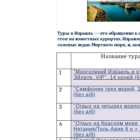
Название тур
1
"Многоликий Израиль и о
Эйлате.
VIP
". 14 ночей (б
2
"Симфония трех морей, 1
(без а/б)
3
"Отдых на четырех морях
(без а/б)
4
"Отдых на Красном море 
Нетания/Тель-Авив 6 н + 
(без а/б)