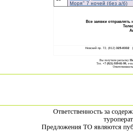
Моря" 7 ночей (без а/б)
Все заявки отправлять 
Теле
А
Невский пр. 72, (812)
325-0332
| 
Вы получили рассылку
П
Тел.
+7 (921) 939-81-99
, е-m
Ответственност
Ответственность за содер
туроперат
Предложения ТО являются пуб