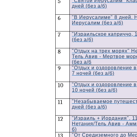
5
"Святой Иерусалим" Кла
дней (без а/б)
6
"В Иерусалиме" 8 дней. 
Иерусалим (без а/б)
7
"Израильское каприччо, 1
(без а/б)
8
"Отдых на трех морях" Н
Тель Авив - Мертвое мор
(без а/б
9
"Отдых и оздоровление в
7 ночей (без а/б)
10
"Отдых и оздоровление в
10 ночей (без а/б)
11
"Незабываемое путешест
дней (без а/б)
12
"Израиль + Иордания". 11
Нетания/Тель Авив - Амма
б)
13
"От Средиземного до Ме