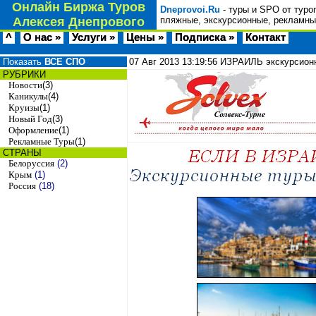
Онлайн Биржа Туров
Dneprovoi.Ru
- туры и SPO от туро
Алексея Днепрового
пляжные, экскурсионные, рекламны
^
О нас »
Услуги »
Цены »
Подписка »
Контакт
Показать
ВСЕ СПО
07 Авг 2013
13:19:56
ИЗРАИЛЬ экскурсион
РУБРИКИ
Новости
(3)
Каникулы
(4)
Круизы
(1)
Новый Год
(3)
Оформление
(1)
Рекламные Туры
(1)
СТРАНЫ
Белоруссия
(2)
Крым
(1)
Россия
(18)