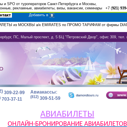
ры и SPO от туроператоров Санкт-Петербурга и Москвы,
онные, рекламные, авиабилеты, визы, вакансии, семинары +7 (
921
)
939
нтакт
Добавить в
ЛЕТЫ из МОСКВЫ а/к EMIRATES по ПРОМО ТАРИФАМ от фирмы DI
ербург, ПС, Малый проспект, д. 5 БЦ "Петровский Двор", офис 309, тел. 
2)
Авиакассы:
309-22-99
diamondtours.ru
(812)
)
309-51-59
703-37-11
АВИАБИЛЕТЫ
ОНЛАЙН-БРОНИРОВАНИЕ АВИАБИЛЕТОВ