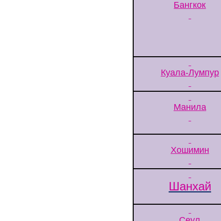
Бангкок
Куала-Лумпур
Манила
Хошимин
Шанхай
Сеул