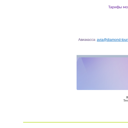
Тарифы мо
Авиакасса
avia
@diamond-tour
:
В
Тел