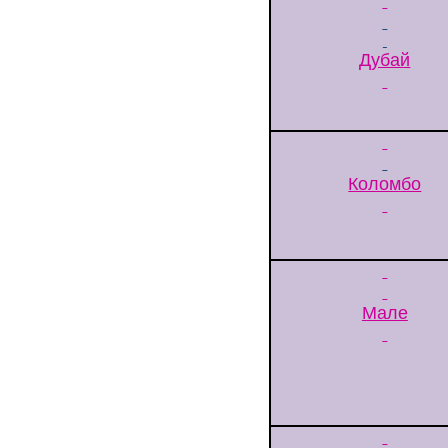
Дубай
Коломбо
Мале