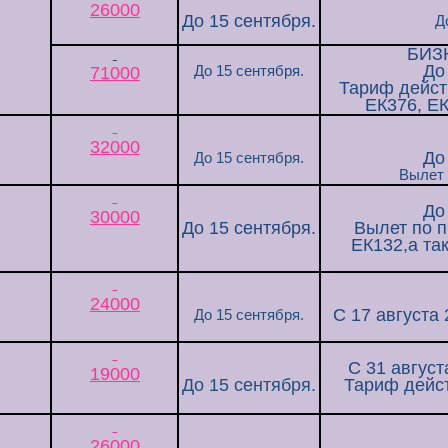
26000
До 15 сентября.
Д
БИЗ
До
71000
До 15 сентября.
Тариф дейст
ЕК376, ЕК
32000
До
До 15 сентября
.
Вылет п
До
30000
До 15 сентября.
Вылет по пн
ЕК132,а такж
24000
С 17 августа 
До 15 сентября.
С 31 август
19000
До 15 сентября.
Тариф дейст
26000