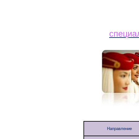
специал
Направление