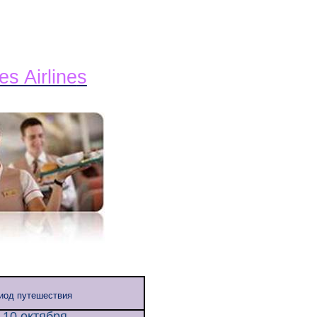
s Airline
s
иод путешествия
 10 октября.