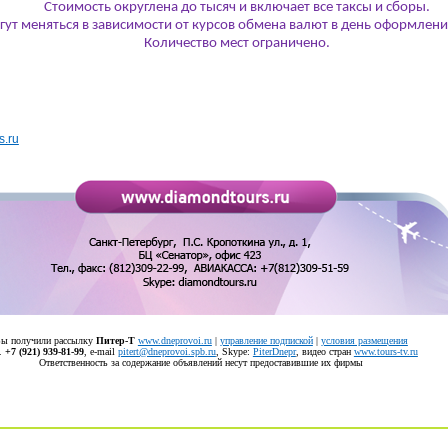
Стоимость округлена до тысяч и включает все таксы и сборы.
гут меняться в зависимости от курсов обмена валют в день оформлени
Количество мест ограничено.
s.ru
ы получили рассылку
Питер-Т
www.dneprovoi.ru
|
управление подпиской
|
условия размещения
.
+7 (921) 939-81-99
, е-mail
pitert@dneprovoi.spb.ru
, Skype:
PiterDnepr
, видео стран
www.tours-tv.ru
Ответственность за содержание объявлений несут предоставившие их фирмы