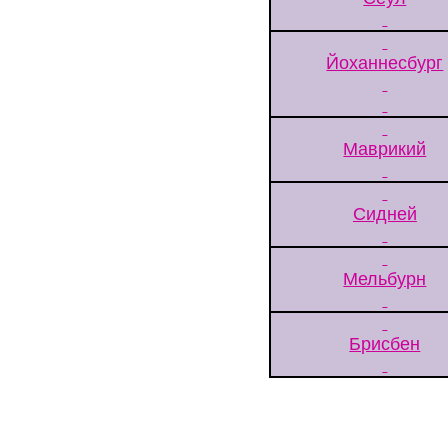
Йоханнесбург
Маврикий
Сидней
Мельбурн
Брисбен