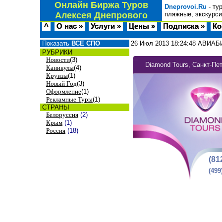
Онлайн Биржа Туров
Dneprovoi.Ru
- ту
Алексея Днепрового
пляжные, экскурси
^
О нас »
Услуги »
Цены »
Подписка »
Ко
Показать
ВСЕ СПО
26 Июл 2013
18:24:48
АВИАБИ
РУБРИКИ
Новости
(3)
Diamond Tours, Санкт-Пет
Каникулы
(4)
Круизы
(1)
Новый Год
(3)
Оформление
(1)
Рекламные Туры
(1)
СТРАНЫ
Белоруссия
(2)
Крым
(1)
Россия
(18)
(81
(499