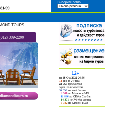
Выберите регион
-81-99
AMOND TOURS
(812) 309-2299
12+
на
18 Oct 2022
20:56
12
spo за 24 часа
40 269
просмотров
зарег. пользователи:
36 959
по всей России
4 360
по Москве и МО
11 846
по СПб и Сев-Зап
14 371
по РФ без столиц
6 382
по Сибири и ДВ