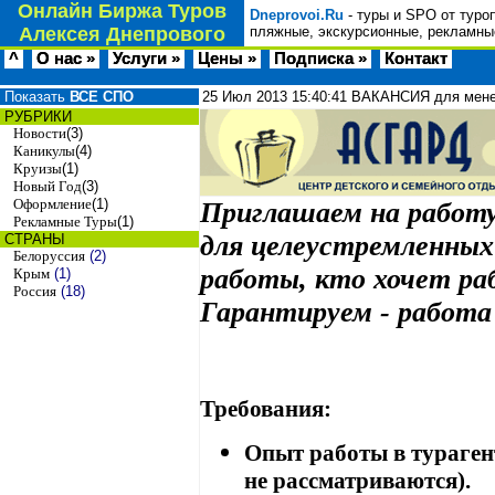
Онлайн Биржа Туров
Dneprovoi.Ru
- туры и SPO от туро
Алексея Днепрового
пляжные, экскурсионные, рекламные
^
О нас »
Услуги »
Цены »
Подписка »
Контакт
Показать
ВСЕ СПО
25 Июл 2013
15:40:41
ВАКАНСИЯ для мене
РУБРИКИ
Новости
(3)
Каникулы
(4)
Круизы
(1)
Новый Год
(3)
Оформление
(1)
Приглашаем на работу
Рекламные Туры
(1)
для целеустремленных
СТРАНЫ
Белоруссия
(2)
работы, кто хочет ра
Крым
(1)
Россия
(18)
Гарантируем - работа
Требования:
Опыт работы в турагент
не рассматриваются).