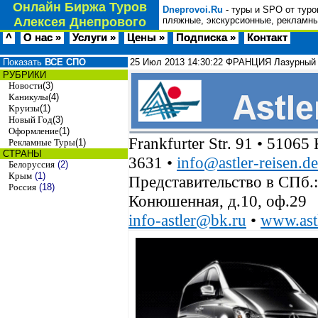
Онлайн Биржа Туров
Dneprovoi.Ru
- туры и SPO от туро
Алексея Днепрового
пляжные, экскурсионные, рекламны
^
О нас »
Услуги »
Цены »
Подписка »
Контакт
Показать
ВСЕ СПО
25 Июл 2013
14:30:22
ФРАНЦИЯ Лазурный Б
РУБРИКИ
Новости
(3)
Каникулы
(4)
Круизы
(1)
Новый Год
(3)
Оформление
(1)
Frankfurter Str. 91 • 51065
Рекламные Туры
(1)
СТРАНЫ
3631 •
info@astler-reisen.de
Белоруссия
(2)
Крым
(1)
Представительство в СПб.: 
Россия
(18)
Конюшенная, д.10, оф.29
info-astler@bk.ru
•
www.astl