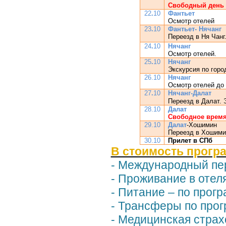
Свободный день
22
.
10
Фантьет
Осмотр отелей
23
.
10
Фантьет- Нячанг
Переезд в Ня Чан
24
.
10
Нячанг
Осмотр отелей.
25
.
10
Нячанг
Экскурсия по горо
26.10
Нячанг
Осмотр отелей до
27
.
10
Нячанг-Далат
Переезд в Далат. 
28.10
Далат
Свободное врем
29.10
Далат
-Хошимин
Переезд в Хошимин
30.10
Прилет в СПб
В стоимость прогр
- Международный пер
- Проживание в отел
- Питание – по прог
- Трансферы по прог
- Медицинская страх