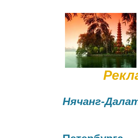
Рекламн
Нячанг-Дала
14.10
Из 