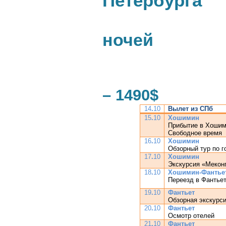
Петербурга
17 
ночей
Стоимо
– 1490$
14
.
10
Вылет из СПб
15
.
10
Хошимин
Прибытие в Хошим
Свободное время
16
.
10
Хошимин
Обзорный тур по г
17
.
10
Хошимин
Экскурсия «Меконг
18
.
10
Хошимин-Фантье
Переезд в Фантье
19
.
10
Фантьет
Обзорная экскурс
20
.
10
Фантьет
Осмотр отелей
21
.
10
Фантьет