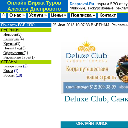
Онлайн Биржа Туров
Dneprovoi.Ru
- туры и SPO от т
Алексея Днепрового
пляжные, экскурсионные, реклам
^
О нас »
Услуги »
Цены »
Подписка »
Контакт
Показать
ВСЕ СПО
25 Июл 2013
10:07:33
ВЬЕТНАМ. Рекламный
РУБРИКИ
Новости
(3)
Каникулы
(4)
Круизы
(1)
Новый Год
(3)
Оформление
(1)
Рекламные Туры
(1)
СТРАНЫ
Белоруссия
(2)
Крым
(1)
Россия
(18)
Deluxe Club, Санк
ОН-ЛАЙН ПОИСК