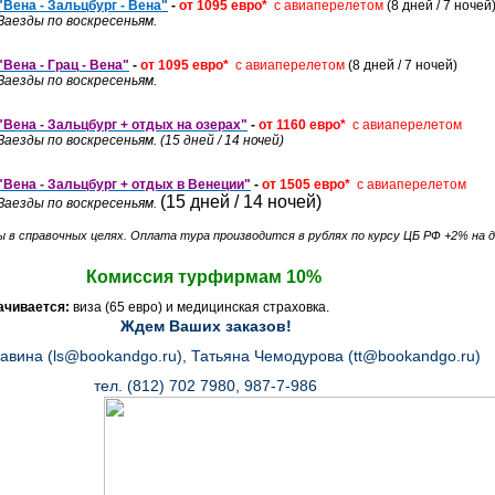
"Вена - Зальцбург - Вена"
-
от 1095 евро*
с авиаперелетом
(8 дней / 7 ночей
Заезды по воскресеньям.
"Вена - Грац - Вена"
-
от 1095 евро*
с авиаперелетом
(8 дней / 7 ночей)
Заезды по воскресеньям.
"Вена - Зальцбург + отдых на озерах"
-
от 1160 евро*
с авиаперелетом
Заезды по воскресеньям.
(15 дней / 14 ночей)
"Вена - Зальцбург + отдых в Венеции"
-
от 1505 евро*
с авиаперелетом
(15 дней / 14 ночей)
Заезды по воскресеньям.
аны в справочных целях. Оплата тура производится в рублях по курсу ЦБ РФ +2% на 
Комиссия турфирмам 10%
ачивается:
виза (65 евро) и медицинская страховка.
Ждем Ваших заказов!
авина (ls@bookandgo.ru), Татьяна Чемодурова (tt@bookandgo.ru)
тел. (812) 702 7980, 987-7-986