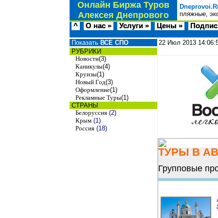
Онлайн Биржа Туров
Dneprovoi.R
Алексея Днепрового
пляжные, эк
^
О нас »
Услуги »
Цены »
Подпис
Показать
ВСЕ СПО
22 Июл 2013
14:06:
РУБРИКИ
Новости
(3)
Каникулы
(4)
Круизы
(1)
Новый Год
(3)
Оформление
(1)
Рекламные Туры
(1)
СТРАНЫ
Белоруссия
(2)
Крым
(1)
Россия
(18)
ТУРЫ В А
Групповые пр