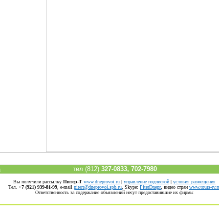
тел (812)
327-0833, 702-7980
u
Вы получили рассылку
Питер-Т
www.dneprovoi.ru
|
управление подпиской
|
условия размещения
Тел.
+7 (921) 939-81-99
, е-mail
pitert@dneprovoi.spb.ru
, Skype:
PiterDnepr
, видео стран
www.tours-tv.r
Ответственность за содержание объявлений несут предоставившие их фирмы