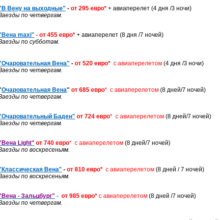
"В Вену на выходные"
-
от 295 евро*
+ авиаперелет (4 дня /3 ночи)
З
аезды по четвергам.
"Вена maxi"
- от 455 евро*
+ авиаперелет (8 дня /7 ночей)
З
аезды по субботам.
"Очаровательная Вена"
-
от 520 евро*
с авиаперелетом
(4 дня /3 ночи)
З
аезды по четвергам.
"
Очаровательная Вена
"
от 685 евро
*
с авиаперелетом
(8 дней/7 ночей)
З
аезды по четвергам.
"Очаровательный Баден"
от 724 евро
*
с авиаперелетом
(8 дней/7 ночей)
З
аезды по четвергам.
"Вена Light"
от 740 евро
*
с авиаперелетом
(8 дней/7 ночей)
З
аезды по воскресеньям.
"Классическая Вена"
-
от 810 евро*
с авиаперелетом
(8 дней / 7 ночей)
З
аезды по воскресеньям.
"Вена - Зальцбург"
-
от 985 евро*
с
авиаперелетом
(8 дней /7 ночей)
Заезды по четвергам.