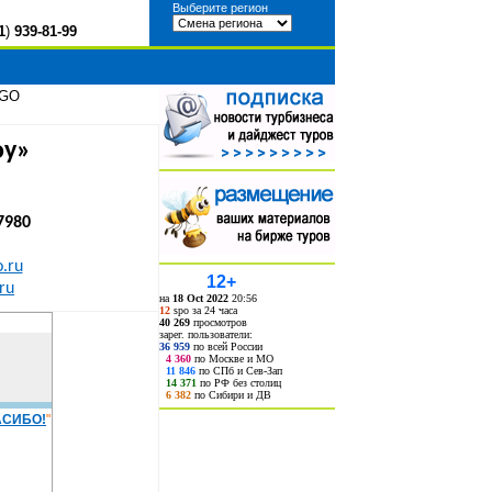
Выберите регион
1
)
939-81-99
&GO
оу»
7980
.ru
12+
ru
на
18 Oct 2022
20:56
12
spo за 24 часа
40 269
просмотров
зарег. пользователи:
36 959
по всей России
4 360
по Москве и МО
11 846
по СПб и Сев-Зап
14 371
по РФ без столиц
6 382
по Сибири и ДВ
АСИБО!
"