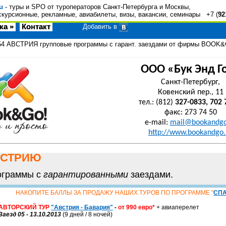
u
- туры и SPO от туроператоров Санкт-Петербурга и Москвы,
скурсионные, рекламные, авиабилеты, визы, вакансии, семинары +7 (
92
ка »
Контакт
Добавить в
54
АВСТРИЯ групповые программы с гарант. заездами от фирмы BOOK
ООО «Бук Энд Г
Санкт-Петербург,
Ковенский пер., 11
тел.: (812)
327-0833, 702 
факс: 273 74 50
e-mail:
mail@bookandgo
http://www.bookandgo.
ВСТРИЮ
ограммы с
гарантированными
заездами.
НАКОПИТЕ БАЛЛЫ ЗА ПРОДАЖУ НАШИХ ТУРОВ ПО ПРОГРАММЕ "
СП
АВТОРСКИЙ ТУР
"Австрия - Бавария"
-
от 990 евро*
+ авиаперелет
Заезд 05 - 13.10.2013
(9 дней / 8 ночей)