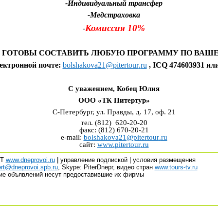
-Индивидуальный трансфер
-Медстраховка
Комиссия 10%
-
 ГОТОВЫ СОСТАВИТЬ ЛЮБУЮ ПРОГРАММУ ПО ВАШЕ
ектронной почте:
bolshakova
21@
pitertour
.
ru
, ICQ 474603931
или
С уважением, Кобец Юлия
ООО «ТК Питертур»
С-Петербург, ул. Правды, д. 17, оф. 21
тел. (812) 620-20-20
факс: (812) 670-20-21
e-mail:
bolshakova
21@
pitertour
.
ru
сайт:
www.
pitertour
.ru
-Т
www.dneprovoi.ru
| управление подпиской | условия размещения
ert@dneprovoi.spb.ru
, Skype: PiterDnepr, видео стран
www.tours-tv.ru
ие объявлений несут предоставившие их фирмы