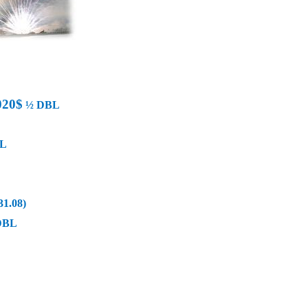
020$
½ DBL
L
1.08)
DBL