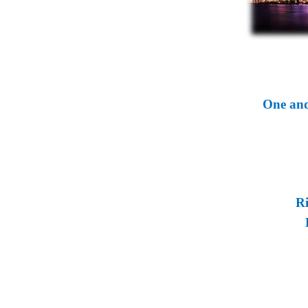
One and
Ri