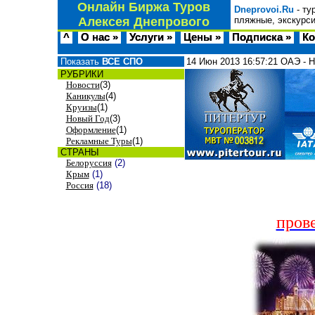
Онлайн Биржа Туров
Dneprovoi.Ru
- ту
Алексея Днепрового
пляжные, экскурси
^
О нас »
Услуги »
Цены »
Подписка »
Ко
Показать
ВСЕ СПО
14 Июн 2013
16:57:21
ОАЭ - 
РУБРИКИ
Новости
(3)
Каникулы
(4)
Круизы
(1)
Новый Год
(3)
Оформление
(1)
Рекламные Туры
(1)
СТРАНЫ
Белоруссия
(2)
Крым
(1)
Россия
(18)
пров