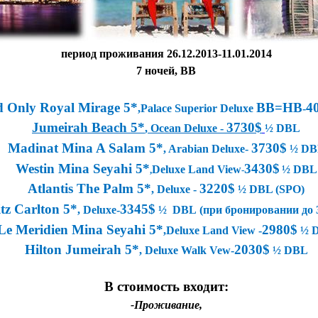
период
проживания
26.12.2013-11.01.2014
7
ночей
, BB
 Only Royal Mirage 5*
BB=HB
4
,Palace Superior Deluxe
-
Jumeirah Beach 5*
3730$
, Ocean Deluxe -
½ DBL
Madinat Mina A Salam 5*
3730$
, Arabian Deluxe-
½ DB
Westin Mina Seyahi 5*
3430$
Deluxe Land View
½ DBL
,
-
Atlantis The Palm 5*
3220$
, Deluxe -
½ DBL (SPO)
tz
Carlton
5*
3345$
,
Deluxe
-
½
DBL
(при бронировании до 3
Le Meridien Mina Seyahi 5*
2980$
,Deluxe Land View -
½ 
Hilton Jumeirah 5*
2030$
, Deluxe Walk Vew-
½ DBL
В стоимость входит:
-Проживание,