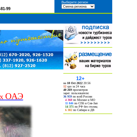
Выберите регион
-81-99
12+
на
18 Oct 2022
20:56
12
spo за 24 часа
40 269
просмотров
ОАЭ
зарег. пользователи:
ях
36 959
по всей России
4 360
по Москве и МО
11 846
по СПб и Сев-Зап
14 371
по РФ без столиц
6 382
по Сибири и ДВ