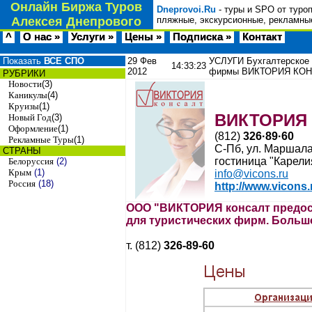
Онлайн Биржа Туров
Dneprovoi.Ru
- туры и SPO от туро
Алексея Днепрового
пляжные, экскурсионные, рекламные
^
О нас »
Услуги »
Цены »
Подписка »
Контакт
Показать
ВСЕ СПО
29 Фев
УСЛУГИ Бухгалтерское 
14:33:23
2012
фирмы ВИКТОРИЯ КО
РУБРИКИ
Новости
(3)
Каникулы
(4)
Круизы
(1)
ВИКТОРИЯ 
Новый Год
(3)
Оформление
(1)
(812)
326·89·60
Рекламные Туры
(1)
С-Пб, ул. Маршала 
СТРАНЫ
гостиница "Карели
Белоруссия
(2)
Крым
(1)
info@vicons.ru
Россия
(18)
http://www.vicons.
ООО "ВИКТОРИЯ консалт предост
для туристических фирм. Больш
т. (812)
326-89-60