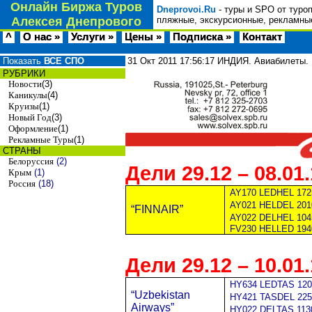
Онлайн Биржа Туров
Dneprovoi.Ru
- туры и SPO от туро
Алексея Днепрового
пляжные, экскурсионные, рекламные
^
О нас »
Услуги »
Цены »
Подписка »
Контакт
Показать
ВСЕ СПО
31 Окт 2011
17:56:17
ИНДИЯ. Авиабилеты. 
РУБРИКИ
Новости
(3)
Каникулы
(4)
Круизы
(1)
Новый Год
(3)
Оформление
(1)
Рекламные Туры
(1)
СТРАНЫ
Белоруссия
(2)
Дели 29.12 – 08.01
Крым
(1)
Россия
(18)
AY170 LEDHEL 172
AY021 HELDEL 2010
“FINNAIR”
AY022 DELHEL 104
FV230 HELLED 194
Дели 29.12 – 10.01
HY634 LEDTAS 120
“Uzbekistan
HY421 TASDEL 2255
Airways”
HY022 DELTAS 113