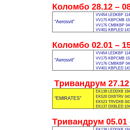
Коломбо
28
.
12
–
0
VV454 LEDKBP 114
VV175 KBPCMB 150
“Aerosvit”
VV176 CMBKBP 04
VV401 KBPLED 143
Коломбо
02
.
01
–
1
VV454 LEDKBP 114
VV175 KBPCMB 150
“Aerosvit”
VV176 CMBKBP 04
VV401 KBPLED 143
Тривандрум
27.
12
EK138 LEDDXB 1845
EK520 DXBTRV 041
“EMIRATES”
EK523 TRVDXB 043
EK137 DXBLED 104
Тривандрум
05.01 
EK138 LEDDXB 1845