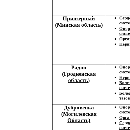
Приозерный
Серд
сист
(Минская область)
Опор
сист
Орга
Нерв
Радон
Опор
сист
(Гродненская
Нерв
область)
Боле
сист
Боле
тазо
Дубровенка
Опор
сист
(Могилевская
Орга
Область)
Серд
сист