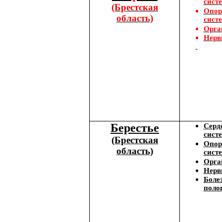
сист
(Брестская
Опор
область)
сист
Орга
Нерв
Берестье
Серд
сист
(Брестская
Опор
область)
сист
Орга
Нерв
Боле
поло