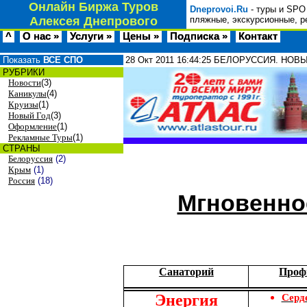
Онлайн Биржа Туров
Dneprovoi.Ru
- туры и SPO
Алексея Днепрового
пляжные, экскурсионные, р
^
О нас »
Услуги »
Цены »
Подписка »
Контакт
Показать
ВСЕ СПО
28 Окт 2011
16:44:25
БЕЛОРУССИЯ. НОВЫЙ 
РУБРИКИ
Новости
(3)
Каникулы
(4)
Круизы
(1)
Новый Год
(3)
Оформление
(1)
Рекламные Туры
(1)
СТРАНЫ
Белоруссия
(2)
Крым
(1)
Россия
(18)
Мгновенно
Санаторий
Проф
Энергия
Серд