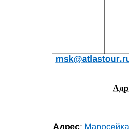
msk
@
atlastour
.
r
Адр
Адрес
:
Маросейка 