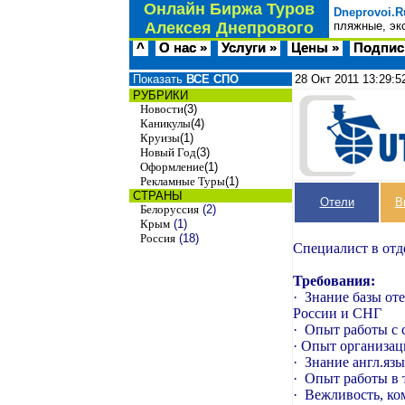
Онлайн Биржа Туров
Dneprovoi.R
Алексея Днепрового
пляжные, эк
^
О нас »
Услуги »
Цены »
Подпис
Показать
ВСЕ СПО
28 Окт 2011
13:29:5
РУБРИКИ
Новости
(3)
Каникулы
(4)
Круизы
(1)
Новый Год
(3)
Оформление
(1)
Рекламные Туры
(1)
СТРАНЫ
Отели
В
Белоруссия
(2)
Крым
(1)
Россия
(18)
Специалист в отд
Требования:
·
Знание базы от
России и СНГ
·
Опыт работы с
·
Опыт организац
·
Знание англ.яз
·
Опыт работы в т
·
Вежливость, ко