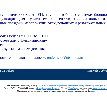
туристических услуг (FIT, группы), работа в системах брони
нсультации для туристических агентств, корпоративных и
вых поездок и мероприятий, экскурсионных и развлекательных
бочая неделя с 10:00 до
19:00
остоевская»/»Владимирская»
ет
о результатам собеседования
ожете направить по адресу:
projectspb
@
utsrussia
.
ru
travel.ru
marketspb@ut
Вы получили рассылку
Питер-Т
www.dneprovoi.ru
|
управление подпиской
|
условия размещения
Тел.
+7 (921) 939-81-99
, е-mail
pitert@dneprovoi.spb.ru
, Skype:
PiterDnepr
, видео стран
www.tours-tv.r
Ответственность за содержание объявлений несут предоставившие их фирмы