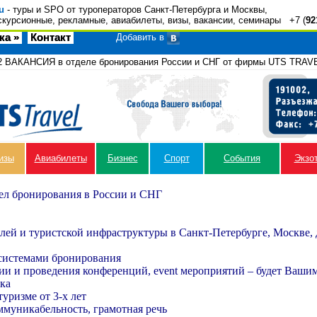
u
- туры и SPO от туроператоров Санкт-Петербурга и Москвы,
скурсионные, рекламные, авиабилеты, визы, вакансии, семинары +7 (
92
ка »
Контакт
Добавить в
2
ВАКАНСИЯ в отделе бронирования России и СНГ от фирмы UTS TRAV
изы
Авиабилеты
Бизнес
Спорт
События
Экзо
ел бронирования в России и СНГ
елей и туристской инфраструктуры в Санкт-Петербурге, Москве,
 системами бронирования
ии и проведения конференций,
event
мероприятий – будет Ваши
ыка
уризме от 3-х лет
ммуникабельность, грамотная речь