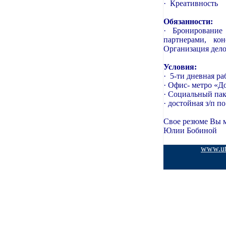
·
Креативность
Обязанности:
·
Бронирование 
партнерами, ко
Организация дело
Условия:
·
5-ти дневная ра
·
Офис- метро «Д
·
Социальный пак
·
достойная з/п п
Свое резюме Вы м
Юлии Бобиной
www.uts