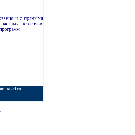
рования и с прямыми
 частных клиентов.
 программ
rstravel.ru
u