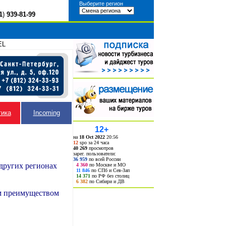
Выберите регион
1
)
939-81-99
EL
тика
Incoming
12+
на
18 Oct 2022
20:56
12
spo за 24 часа
40 269
просмотров
зарег. пользователи:
36 959
по всей России
 других регионах
4 360
по Москве и МО
11 846
по СПб и Сев-Зап
14 371
по РФ без столиц
6 382
по Сибири и ДВ
м преимуществом