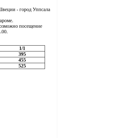
Швеции - город Уппсала
ароме.
возможно посещение
.00.
1/1
395
455
525