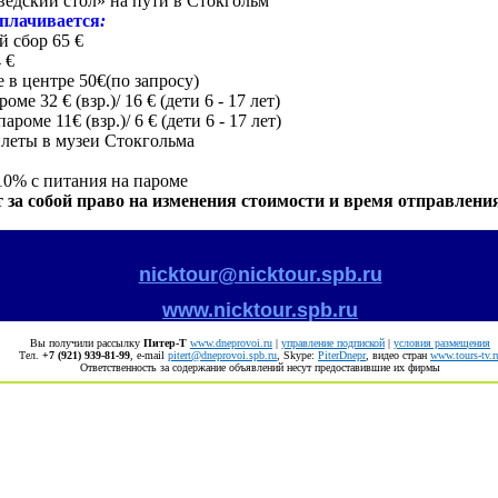
ведский стол» на пути в Стокгольм
плачивается
:
й сбор 65 €
 €
 в центре 50€(по запросу)
оме 32 € (взр.)/ 16 € (дети 6 - 17 лет)
ароме 11€ (взр.)/ 6 € (дети 6 - 17 лет)
леты в музеи Стокгольма
10% с питания на пароме
 за собой право на изменения стоимости и время отправлени
nicktour@nicktour.spb.ru
www.nicktour.spb.ru
Вы получили рассылку
Питер-Т
www.dneprovoi.ru
|
управление подпиской
|
условия размещения
Тел.
+7 (921) 939-81-99
, е-mail
pitert@dneprovoi.spb.ru
, Skype:
PiterDnepr
, видео стран
www.tours-tv.r
Ответственность за содержание объявлений несут предоставившие их фирмы