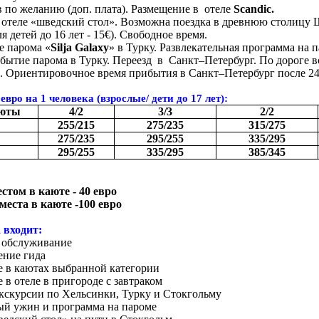
 по желанию (доп. плата). Размещение в
отеле
Scandic.
 отеле «шведский стол». Возможна поездка в древнюю столицу 
ля детей до 16 лет - 15€). Свободное время.
е парома «
Silja
Galaxy
» в Турку. Развлекательная программа на п
бытие парома в Турку. Переезд
в
Санкт–Петербург. По дороге 
. Ориентировочное время прибытия в Санкт–Петербург после 24
 евро на 1 человека (взрослые/ дети до 17 лет):
аюты
4
/
2
3
/3
2
/2
255/
215
275/235
315/275
275/235
295/255
335/295
295/255
335/295
385/345
естом в каюте - 40 евро
 места в каюте -100 евро
 входит:
 обслуживание
ение гида
 в каютах выбранной категории
 в отеле в пригороде с завтраком
кскурсии по Хельсинки, Турку и Стокгольму
ый ужин и программа на пароме