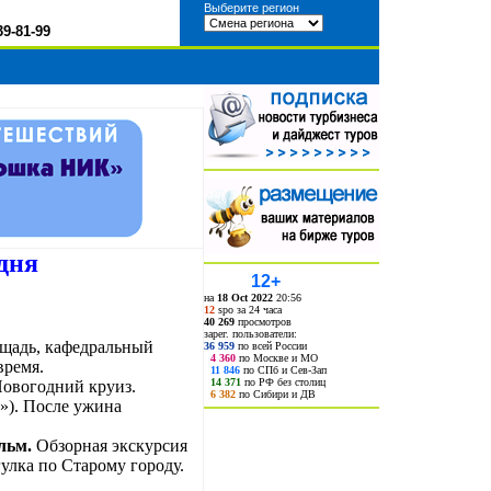
Выберите регион
39-81-99
дня
12+
на
18 Oct 2022
20:56
12
spo за 24 часа
40 269
просмотров
зарег. пользователи:
ощадь, кафедральный
36 959
по всей России
4 360
по Москве и МО
время.
11 846
по СПб и Сев-Зап
14 371
по РФ без столиц
овогодний круиз.
6 382
по Сибири и ДВ
»). После ужина
льм.
Обзорная экскурсия
улка по Старому городу.