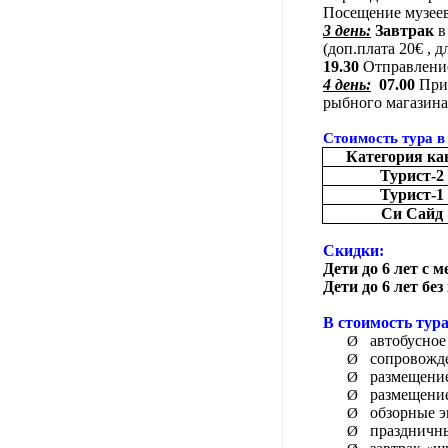
Посещение музеев
3 день:
Завтрак
в
(доп.плата 20€ , д
19.30
Отправлени
4 день:
07.00
При
рыбного магазина
Стоимо
c
ть тура в
Категория к
Турист-2
Турист-1
Си Сайд
Скидки:
Дети до 6 лет с м
Дети до 6 лет без
В стоимость тура
автобусное
Ø
сопровожд
Ø
размещение
Ø
размещение
Ø
обзорные э
Ø
праздничн
Ø