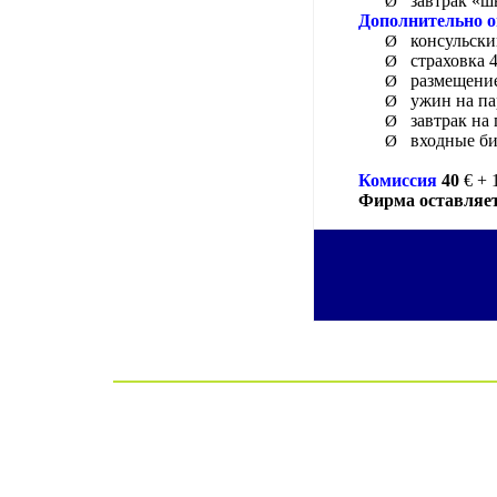
завтрак «ш
Ø
Дополнительно о
консульски
Ø
страховка 4
Ø
размещение
Ø
ужин на пар
Ø
завтрак на п
Ø
входные би
Ø
Комиссия
40
€ + 
Фирма оставляет