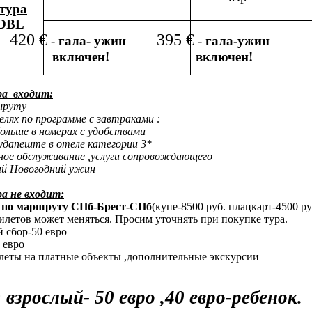
тура
DBL
420 €
395 €
-
гала- ужин
-
гала-ужин
включен!
включен!
ра
входит:
шруту
телях по программе с завтраками :
льше в номерах с удобствами
удапеште в отеле категории 3*
ное обслуживание ,услуги сопровождающего
й Новогодний ужин
а не входит:
 по маршруту СПб-Брест-СПб
(купе-8500 руб. плацкарт-4500 р
илетов может меняться. Просим уточнять при покупке тура.
 сбор-50 евро
 евро
леты на платные объекты ,дополнительные экскурсии
взрослый- 50 евро ,40 евро-ребенок.