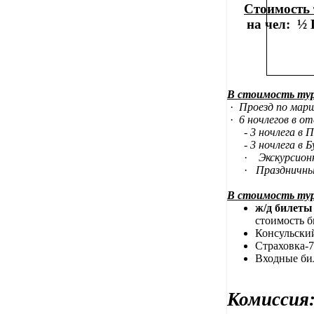
Стоимость 
н
а чел:
½ 
В стоимость ту
·
Проезд по мар
·
6 ночлегов в о
- 3 ночлега в По
- 3 ночлега в Б
·
Экскурсион
·
Праздничны
В стоимость тур
ж/д билеты
стоимость б
Консульский
Страховка-7
Входные би
Комиссия: 