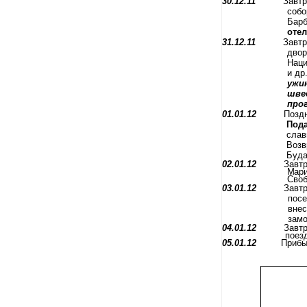
30.12.11
Завтр
собо
Барб
отел
31.12.11
Завтр
двор
Наци
и др
ужин
шве
про
01.01.12
Поздн
Пода
слав
Возв
Буда
02.01.12
Завт
Мари
Своб
03.01.12
Завт
посе
внес
замо
04.01.12
Завтр
поез
05.01.12
Прибы