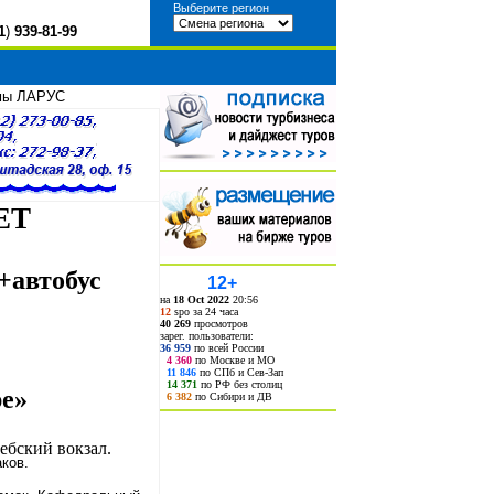
Выберите регион
1
)
939-81-99
рмы ЛАРУС
ЕТ
+автобус
12+
на
18 Oct 2022
20:56
12
spo за 24 часа
40 269
просмотров
зарег. пользователи:
36 959
по всей России
4 360
по Москве и МО
11 846
по СПб и Сев-Зап
14 371
по РФ без столиц
ре»
6 382
по Сибири и ДВ
ебский вокзал.
ков.