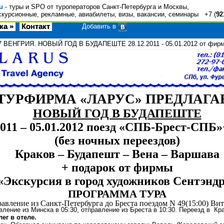
u
- туры и SPO от туроператоров Санкт-Петербурга и Москвы,
скурсионные, рекламные, авиабилеты, визы, вакансии, семинары +7 (
92
ка »
Контакт
Добавить в
7
ВЕНГРИЯ. НОВЫЙ ГОД В БУДАПЕШТЕ 28.12.2011 - 05.01.2012 от фи
ТУРФИРМА «ЛАРУС» ПРЕДЛАГА
НОВЫЙ ГОД В БУДАПЕШТЕ
2011 – 05.01.2012 поезд «СПБ-Брест-СПБ»
(без ночных переездов)
Краков – Будапешт – Вена – Варшава
+ подарок от фирмы
«Экскурсия в город художников Сентэнд
ПРОГРАММА ТУРА
авление из Санкт-Петербурга до Бреста поездом
N
49(15:00) Вит
вление из Минска в 05:30, отправление из Бреста в 10:30. Переезд в
Кра
отеле.