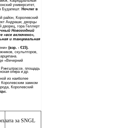
замок, Кафедральный
онский университет,
в Будапешт.
Ночлег в
й район, Королевский
ект Андраши, дворцы
 дворец, гора Геллерт
ичный Новогодний
е «все включено»,
ьная и танцевальная
чени»
(взр. - €15).
жников, скульпторов,
арципана.
де «Вечерний
:
Рингштрассе, площадь
ская опера и др.
ной из наиболее
 Королевским замком
орода, Королевский
ицы.
плата за
SNGL