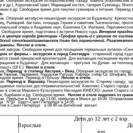
ак.
Обзорная экскурсия по королевскому городу: Вавель (Королевский 
р и др.), Королевский тракт, Мариацкий костел, галерея Сукеницы, Ягелл
акан и др.
Свободное время для покупки сувениров и питания. Переезд 
е.
ак. Обзорная
автобусно-пешеходная
экскурсия по Будапешту:
Крепостно
ец, Рыбацкий
бастион, площадь Героев и памятник Тысячелетию, просп
ональной оперы и Академии наук, Базилика Св. Иштвана, Парламентский
.
Свободное время, подготовка к встрече Нового года
.
Вечером праздн
 в центре города (ресторан «Трофея гриль») с ужином по систем
дский стол/вино/шампанское /пиво без ограничений. Развлекател
граммы.
Ночлег в отеле.
ий завтрак
.
Свободное время для посещения термальных купален «Се
рок от фирмы – экскурсия в город Сентэндре
- с
таринный город худо
ится своей прекрасной архитектурой. Для желающих-посещение музея м
ращение в Будапешт.
Для желающих -
прогулка
по Дунаю
на теплохо
пешт» (18
€ )
.
Ночлег в отеле
.
рак.
Переезд
в
столицу Австрии – Вену.
Обзорная экскурсия по городу
и Терезии, Парламент, Городская Ратуша, Хофбург, собор Св. Штефана, Вен
одное время. Переезд в Польшу.
Ночлег в отеле.
рак.
Переезд в
Варшаву.
Пешеходная экскурсия по
Старому городу,
од
щаемых польских достопримечательностей. Комплекс Старого города
с
ен в список Мирового Культурного Наследия ЮНЕСКО: рынок Старого г
к, Барбакан и др. Свободное время.
Н
очлег в отеле недалеко от гран
ак. Прибытие в Брест до 13:00, прибытие в Минск до 18:00.
Отправление
да
N
50
Брест-Санкт-Петербург в 14:05.
тие в Санкт-Петербург
в 09:40 на Витебский
вокзал
Дети до 12 лет с 2 взр.
Взрослые
До
взр