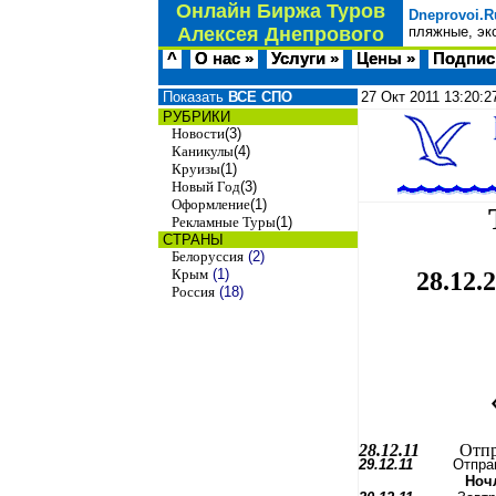
Онлайн Биржа Туров
Dneprovoi.R
Алексея Днепрового
пляжные, эк
^
О нас »
Услуги »
Цены »
Подпис
Показать
ВСЕ СПО
27 Окт 2011
13:20:2
РУБРИКИ
Новости
(3)
Каникулы
(4)
Круизы
(1)
Новый Год
(3)
Оформление
(1)
Рекламные Туры
(1)
СТРАНЫ
Белоруссия
(2)
Крым
(1)
28.12.
Россия
(18)
28.12.11
Отпр
29.12.11
Отпра
Ночлег в 