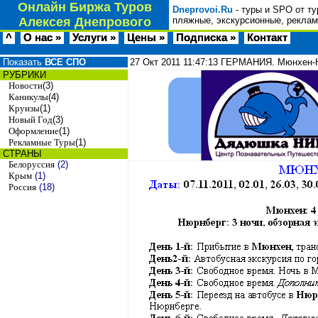
Онлайн Биржа Туров
Dneprovoi.Ru
- туры и SPO от ту
Алексея Днепрового
пляжные, экскурсионные, реклам
^
О нас »
Услуги »
Цены »
Подписка »
Контакт
Показать
ВСЕ СПО
27 Окт 2011
11:47:13
ГЕРМАНИЯ. Мюнхен-Н
РУБРИКИ
Новости
(3)
Каникулы
(4)
Круизы
(1)
Новый Год
(3)
Оформление
(1)
Рекламные Туры
(1)
СТРАНЫ
Белоруссия
(2)
Крым
(1)
Россия
(18)