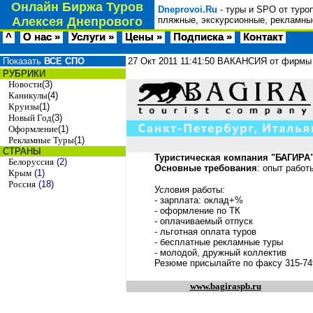
Онлайн Биржа Туров
Dneprovoi.Ru
- туры и SPO от туро
Алексея Днепрового
пляжные, экскурсионные, рекламные
^
О нас »
Услуги »
Цены »
Подписка »
Контакт
Показать
ВСЕ СПО
27 Окт 2011
11:41:50
ВАКАНСИЯ от фирмы
РУБРИКИ
Новости
(3)
Каникулы
(4)
Круизы
(1)
Новый Год
(3)
Оформление
(1)
Рекламные Туры
(1)
СТРАНЫ
Туристическая компания "БАГИРА"
Белоруссия
(2)
Основные требования
: опыт работ
Крым
(1)
Россия
(18)
Условия работы:
- зарплата: оклад+%
- оформление по ТК
- оплачиваемый отпуск
- льготная оплата туров
- бесплатные рекламные туры
- молодой, дружный коллектив
Резюме присылайте по факсу 315-74
www.bagiraspb.ru