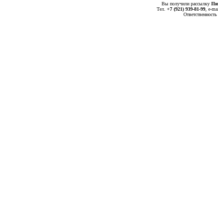
Вы получили рассылку
Пи
Тел.
+7 (921) 939-81-99
, е-ma
Ответственность