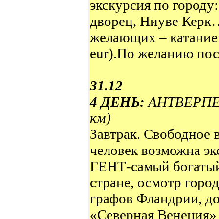
экскурсия по городу
дворец, Ниуве Керк
желающих – катание 
eur).По желанию пос
31.12
4 ДЕНЬ:
АНТВЕРПЕН
км)
Завтрак. Свободное 
человек возможна э
ГЕНТ-самый богатый
стране, осмотр город
графов Фландрии, д
«Северная Венеция»