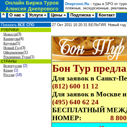
Онлайн Биржа Туров
Dneprovoi.Ru
- туры и SPO от туро
Алексея Днепрового
пляжные, экскурсионные, рекламны
^
О нас »
Услуги »
Цены »
Подписка »
Контакт
Показать
ВСЕ СПО
27 Окт 2011
10:20:31
БЕЛЬГИЯ. Новый год
РУБРИКИ
Новости
(3)
Каникулы
(4)
Круизы
(1)
Новый Год
(3)
Оформление
(1)
Рекламные Туры
(1)
СТРАНЫ
Бон Тур предла
Белоруссия
(2)
Крым
(1)
Россия
(18)
Для заявок в Санкт-Пет
(812) 600 11 12
Для заявок в Мос
(495) 640 62 24
БЕСПЛАТНЫЙ МЕЖ
НОМЕР:
8 800