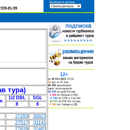
Выберите регион
)
939-81-99
12+
на
18 Oct 2022
20:56
12
spo за 24 часа
40 269
просмотров
в тура)
зарег. пользователи:
36 959
по всей России
4 360
по Москве и МО
1/2 DBL
SGL
11 846
по СПб и Сев-Зап
е
14 371
по РФ без столиц
8
8
6 382
по Сибири и ДВ
27283
30923
27517
31141
27828
31483