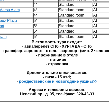
4*
Standard
AI
Marsa Alam
4*
Standard room
AI
4*
Standard room
AI
ouz Plaza
5*
Standard
AI
rt
5*
Standard
AI
5*
Standard
AI
ream
5*
Standard room
AI
В стоимость тура входит:
- авиаперелет СПб - ХУРГАДА - СПб
- трансфер: аэропорт - отель - аэропорт (мин. 2 челове
- проживание в отеле
- питание
- страховка
Дополнительно оплачивается:
- виза - 15 usd;
-
рождественские и новогодние ужины>>
Адреса и телефоны офисов:
Невский пр., д. 95, тел./факс: 320-43-33