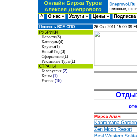
Онлайн Биржа Туров
Dneprovoi.Ru
Алексея Днепрового
пляжные, экск
^
О нас »
Услуги »
Цены »
Подписка 
Показать
ВСЕ СПО
26 Окт 2011
15:00:39
Е
РУБРИКИ
Новости
(3)
Каникулы
(4)
Круизы
(1)
Новый Год
(3)
Оформление
(1)
Рекламные Туры
(1)
СТРАНЫ
Белоруссия
(2)
Крым
(1)
Россия
(18)
Отдых
от
Марса Алам
Kahramana Garden
Zen Moon Resort
Best Western Solita