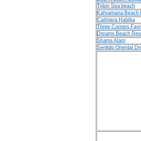
Triton Sea beach
Kahramana Beach 
Calimera Habiba
Three Corners Fayr
Dreams Beach Reso
Shams Alam
Sentido Oriental D