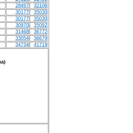
28497
32106
30177
35030
30177
35030
30970
35092
31468
36772
33054
36679
34734
41719
ка)