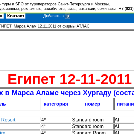
- туры и SPO от туроператоров Санкт-Петербурга и Москвы,
урсионные, рекламные, авиабилеты, визы, вакансии, семинары +7 (
921
»
Контакт
Добавить в
ГИПЕТ, Марса Алам 12.11.2011 от фирмы АТЛАС
Египет 12-11-2011
 в Марса Аламе через Хургаду (соста
ель
категория
номер
питани
 Resort
4*
Standard room
AI
4*
Standard room
AI
ire
4*
Standard Room
AI