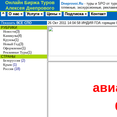
Онлайн Биржа Туров
Dneprovoi.Ru
- туры и SPO от тур
Алексея Днепрового
пляжные, экскурсионные, рекламн
^
О нас »
Услуги »
Цены »
Подписка »
Контакт
Показать
ВСЕ СПО
26 Окт 2011
14:04:58
ИНДИЯ ГОА горящее 
РУБРИКИ
Новости
(3)
Каникулы
(4)
Круизы
(1)
Новый Год
(3)
Оформление
(1)
Рекламные Туры
(1)
СТРАНЫ
Белоруссия
(2)
Крым
(1)
Россия
(18)
ави