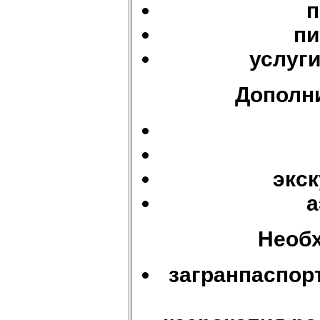
п
пи
услуги
Дополни
экс
а
Необ
загранпаспорт