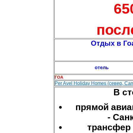
65
посл
Отдых в Гоа
отель
ГОА
Per Avel Holiday Homes (север, Can
В с
прямой авиа
- Сан
трансфер 