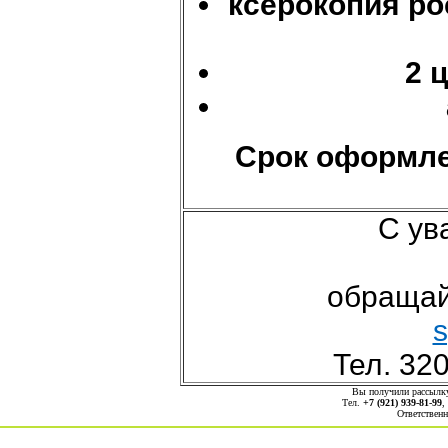
ксерокопия ро
2 
Срок оформле
С ув
обращай
s
Тел. 32
Вы получили рассыл
Тел.
+7 (921) 939-81-99
,
Ответственн