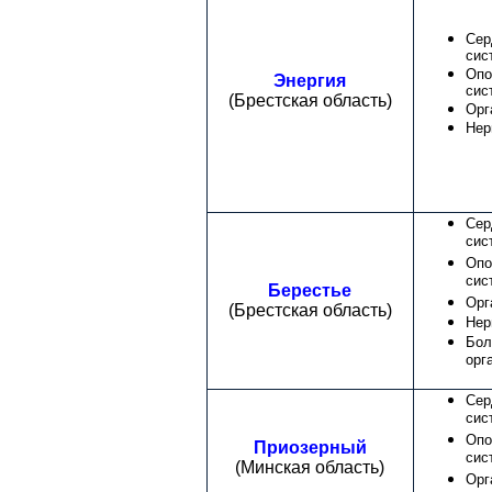
Сер
сис
Опо
Энергия
сис
(Брестская область)
Орг
Нер
Сер
сис
Опо
сис
Берестье
Орг
(Брестская область)
Нер
Бол
орг
Сер
сис
Опо
Приозерный
сис
(Минская область)
Орг