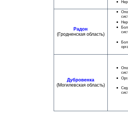
Нер
Опо
сис
Нер
Бол
Радон
сис
(Гродненская область)
Бол
орг
Опо
сис
Орг
Дубровенка
(Могилевская
область)
Сер
сис