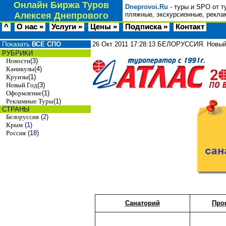
Онлайн Биржа Туров
Dneprovoi.Ru
- туры и SPO от т
Алексея Днепрового
пляжные, экскурсионные, рекла
^
О нас »
Услуги »
Цены »
Подписка »
Контакт
Показать
ВСЕ СПО
26 Окт 2011
17:28:13
БЕЛОРУССИЯ. Новый Г
РУБРИКИ
Новости
(3)
Каникулы
(4)
Круизы
(1)
Новый Год
(3)
Оформление
(1)
Рекламные Туры
(1)
СТРАНЫ
Белоруссия
(2)
Крым
(1)
Россия
(18)
Санаторий
Про