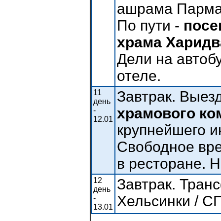
ашрама Пармат
По пути -
посе
храма Харидв
Дели на автобу
отеле.
11
Завтрак. Выез
день
храмового ко
-
12.01
крупнейшего и
Свободное вре
в ресторане. Н
12
Завтрак.
Транс
день
Хельсинки / С
-
13.01