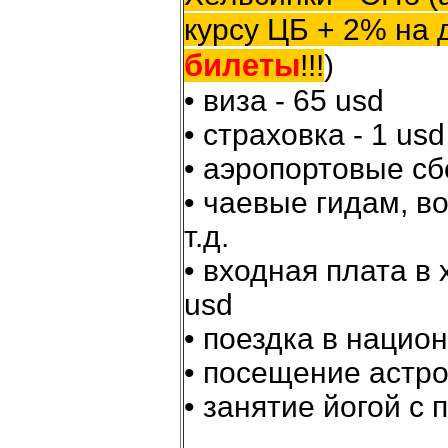
курсу ЦБ + 2% на 
билеты
!!!
)
• виза - 65 usd
• страховка - 1 usd
• аэропортовые с
• чаевые гидам, в
т.д.
• входная плата в
usd
• поездка в нацио
• посещение астро
• занятие йогой с