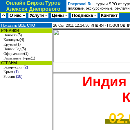
Онлайн Биржа Туров
Dneprovoi.Ru
- туры и SPO от тур
Алексея Днепрового
пляжные, экскурсионные, рекламн
^
О нас »
Услуги »
Цены »
Подписка »
Контакт
Показать
ВСЕ СПО
26 Окт 2011
12:14:30
ИНДИЯ - НОВОГОДНИЕ
РУБРИКИ
Новости
(3)
Каникулы
(4)
Круизы
(1)
Новый Год
(3)
Оформление
(1)
Рекламные Туры
(1)
СТРАНЫ
Белоруссия
(2)
Крым
(1)
Индия
Россия
(18)
02.