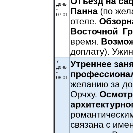
Отъезд на са
день
Панна
(по жел
-
07.01
отеле.
Обзорн
Восточной Г
время.
Возмож
доплату). Ужин
7
Утреннее заня
день
профессиона
-
08.01
желанию за доп
Орчху.
Осмотр
архитектурно
романтическим
связана с име