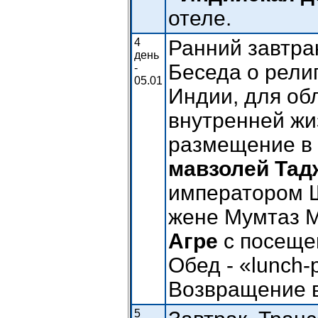
отеле.
4
Ранний завтрак.
день
Беседа о рели
-
05.01
Индии, для об
внутренней жи
размещение в 
мавзолей Тад
императором Ш
жене Мумтаз 
Агре
с посеще
Обед - «lunch-
Возвращение в 
5