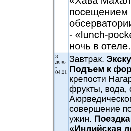
«Хава Махал»
посещением 
обсерватории
- «lunch-pock
ночь в отеле.
3
Завтрак.
Экск
день
Подъем к фор
-
04.01
крепости Нагар
фрукты, вода, 
Аюрведическом
совершение по
ужин.
Поездка
«Индийская д