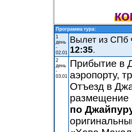
ко
Программа тура:
1
Вылет из СПб ч
день
-
12:35
.
02.01
2
Прибытие в 
день
-
аэропорту, т
03.01
Отъезд в Джа
размещение 
по Джайпур
оригинальны