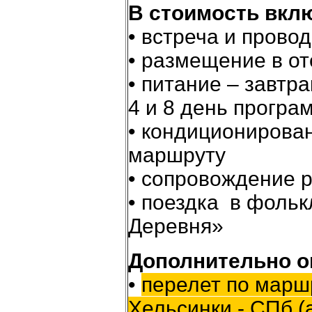
В стоимость вкл
• встреча и прово
• размещение в от
• питание – завтра
4 и 8 день програ
• кондиционирова
маршруту
• сопровождение р
• поездка в фоль
Деревня»
Дополнительно о
•
перелет по маршр
Хельсинки - СПб (а