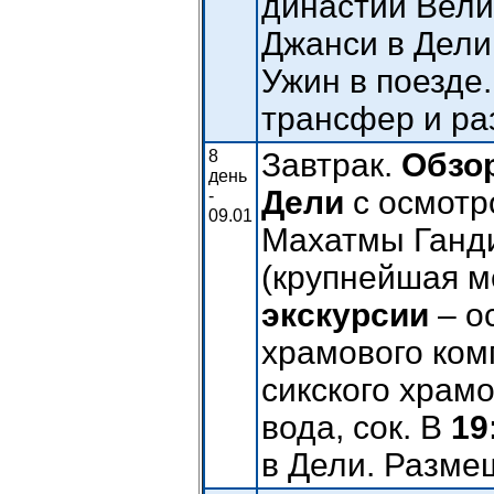
династии Вели
Джанси в Дели
Ужин в поезде
трансфер и ра
8
Завтрак.
Обзор
день
Дели
с осмотр
-
09.01
Махатмы Ганд
(крупнейшая м
экскурсии
– о
храмового ком
сикского храмо
вода, сок. В
19
в Дели. Размещ