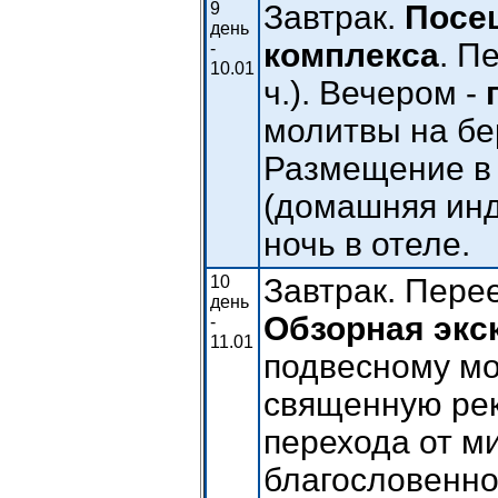
9
Завтрак.
Посе
день
комплекса
. П
-
10.01
ч.). Вечером -
молитвы на бе
Размещение в 
(домашняя инд
ночь в отеле.
10
Завтрак. Пере
день
Обзорная экс
-
11.01
подвесному мо
священную рек
перехода от м
благословенн