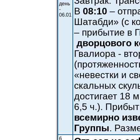
Завтрак. Тран
день
В
08:10
– отпр
-
06.01
Шатабди» (c к
– прибытие в 
дворцового к
Гвалиора - вт
(протяженност
«невестки и св
скальных скул
достигает 18 м
6,5 ч.). Прибы
всемирно изв
Группы
. Разм
6