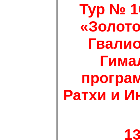
Тур № 1
«Золото
Гвалио
Гима
програ
Ратхи и Ин
1