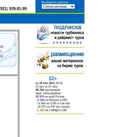
Выберите регион
(
921
)
939-81-99
12+
на
18 Oct 2022
20:56
12
spo за 24 часа
40 269
просмотров
зарег. пользователи:
36 959
по всей России
4 360
по Москве и МО
11 846
по СПб и Сев-Зап
14 371
по РФ без столиц
6 382
по Сибири и ДВ