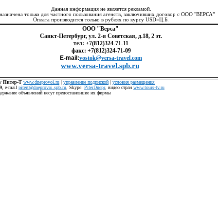
Данная информация не является рекламой.
назначена только для частного пользования агенств, заключивших договор с ООО "ВЕРСА"
Оплата производится только в рублях по курсу USD=Ц.Б.
ООО "Верса"
Санкт-Петербург, ул. 2-я Советская, д.18, 2 эт.
тел: +7(812)324-71-11
факс: +7(812)324-71-09
E-mail:
vostok@versa-travel.com
www.versa-travel.spb.ru
ку
Питер-Т
www.dneprovoi.ru
|
управление подпиской
|
условия размещения
9
, е-mail
pitert@dneprovoi.spb.ru
, Skype:
PiterDnepr
, видео стран
www.tours-tv.ru
одержание объявлений несут предоставившие их фирмы