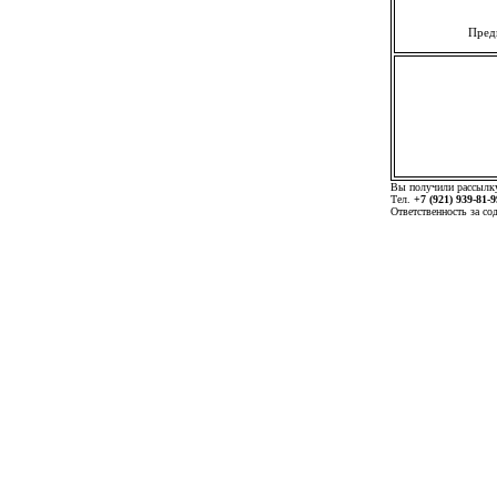
Пред
Вы получили рассыл
Тел.
+7 (921) 939-81-9
Ответственность за с