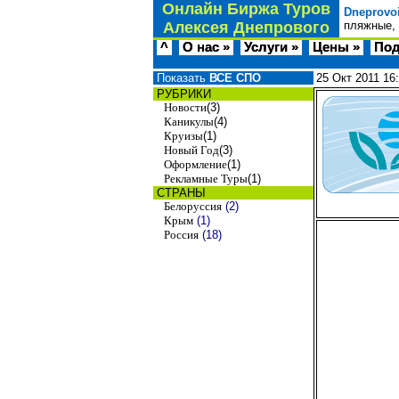
Онлайн Биржа Туров
Dneprovo
Алексея Днепрового
пляжные, 
^
О нас »
Услуги »
Цены »
Под
Показать
ВСЕ СПО
25 Окт 2011
16
РУБРИКИ
Новости
(3)
Каникулы
(4)
Круизы
(1)
Новый Год
(3)
Оформление
(1)
Рекламные Туры
(1)
СТРАНЫ
Белоруссия
(2)
Крым
(1)
Россия
(18)