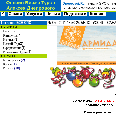
Онлайн Биржа Туров
Dneprovoi.Ru
- туры и SPO от ту
Алексея Днепрового
пляжные, экскурсионные, реклам
^
О нас »
Услуги »
Цены »
Подписка »
Контакт
Показать
ВСЕ СПО
25 Окт 2011
13:50:25
БЕЛОРУССИЯ - САН
РУБРИКИ
Новости
(3)
Каникулы
(4)
Круизы
(1)
Новый Год
(3)
Оформление
(1)
Рекламные Туры
(1)
СТРАНЫ
Белоруссия
(2)
Крым
(1)
Россия
(18)