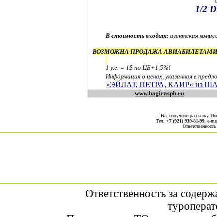
1/2
D
В стоимость входит:
агентская комис
ВОЗМОЖ
НА ПРОДАЖА АВИАБИЛЕТАМИ 
1 у.е. = 1$ по ЦБ+1,5%!
Информация о ценах, указанная в предл
«ЭЙЛАТ, ПЕТРА, КАИР» из ША
www.bagiraspb.ru
Вы получили рассылку
Пи
Тел.
+7 (921) 939-81-99
, е-ma
Ответственность
Ответственность за содерж
туроперат