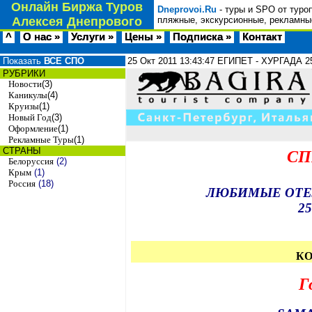
Онлайн Биржа Туров
Dneprovoi.Ru
- туры и SPO от туро
Алексея Днепрового
пляжные, экскурсионные, рекламные
^
О нас »
Услуги »
Цены »
Подписка »
Контакт
Показать
ВСЕ СПО
25 Окт 2011
13:43:47
ЕГИПЕТ - ХУРГАДА 25
РУБРИКИ
Новости
(3)
Каникулы
(4)
Круизы
(1)
Новый Год
(3)
Оформление
(1)
Рекламные Туры
(1)
СТРАНЫ
СП
Белоруссия
(2)
Крым
(1)
Россия
(18)
ЛЮБИМЫЕ ОТЕ
2
5
КО
Г