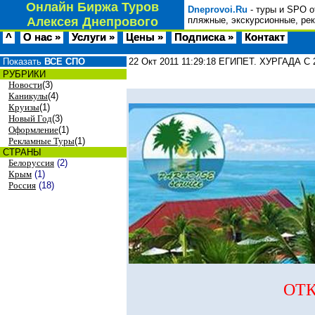
Онлайн Биржа Туров
Dneprovoi.Ru
- туры и SPO о
Алексея Днепрового
пляжные, экскурсионные, ре
^
О нас »
Услуги »
Цены »
Подписка »
Контакт
Показать
ВСЕ СПО
22 Окт 2011
11:29:18
ЕГИПЕТ. ХУРГАДА С
РУБРИКИ
Новости
(3)
Каникулы
(4)
Круизы
(1)
Новый Год
(3)
Оформление
(1)
Рекламные Туры
(1)
СТРАНЫ
Белоруссия
(2)
Крым
(1)
Россия
(18)
ОТК