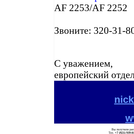
AF
2
253
/
AF
22
52
Звоните:
320-31-8
С уважением,
европейский отдел
nick
w
Вы получили ра
Тел.
+7 (921) 939-8