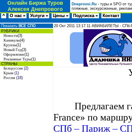
Онлайн Биржа Туров
Dneprovoi.Ru
- туры и SPO от ту
Алексея Днепрового
пляжные, экскурсионные, реклам
^
О нас »
Услуги »
Цены »
Подписка »
Контакт
Показать
ВСЕ СПО
20 Окт 2011
13:17:11
АВИАБИЛЕТЫ - СПб-П
РУБРИКИ
Новости
(3)
Каникулы
(4)
Круизы
(1)
Новый Год
(3)
Оформление
(1)
Рекламные Туры
(1)
СТРАНЫ
Белоруссия
(2)
Крым
(1)
Россия
(18)
Предлагаем 
France
» по маршр
СПб – Париж – С