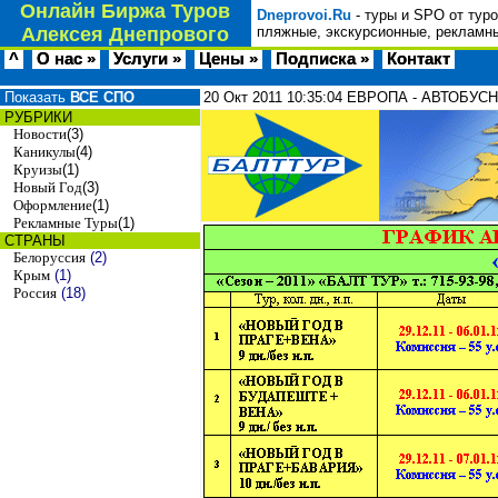
Онлайн Биржа Туров
Dneprovoi.Ru
- туры и SPO от тур
Алексея Днепрового
пляжные, экскурсионные, рекламны
^
О нас »
Услуги »
Цены »
Подписка »
Контакт
Показать
ВСЕ СПО
20 Окт 2011
10:35:04
ЕВРОПА - АВТОБУСН
РУБРИКИ
Новости
(3)
Каникулы
(4)
Круизы
(1)
Новый Год
(3)
Оформление
(1)
Рекламные Туры
(1)
СТРАНЫ
Белоруссия
(2)
Крым
(1)
Россия
(18)