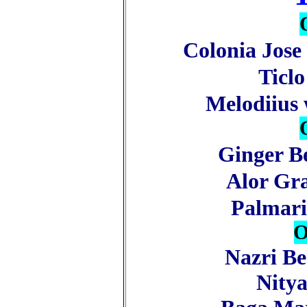
Colonia Jos
Ticl
Melodiius
Ginger B
Alor Gr
Palmar
О
Nazri B
Nity