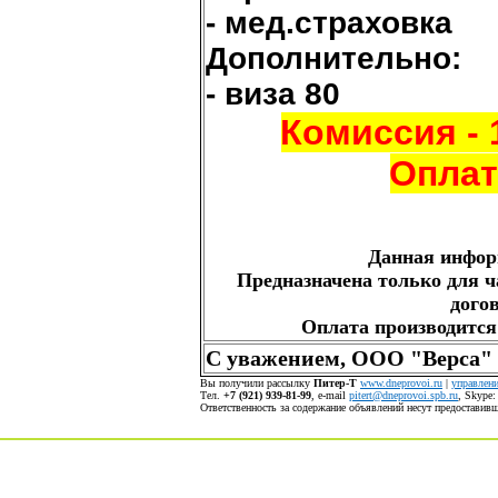
- мед.страховка
Дополнительно:
- виза 80
Комиссия - 
Оплат
Данная инфор
Предназначена только для ч
дого
Оплата производится
С уважением, ООО "Верса"
Вы получили рассылку
Питер-Т
www.dneprovoi.ru
|
управлени
Тел.
+7 (921) 939-81-99
, е-mail
pitert@dneprovoi.spb.ru
, Skype
Ответственность за содержание объявлений несут предостави