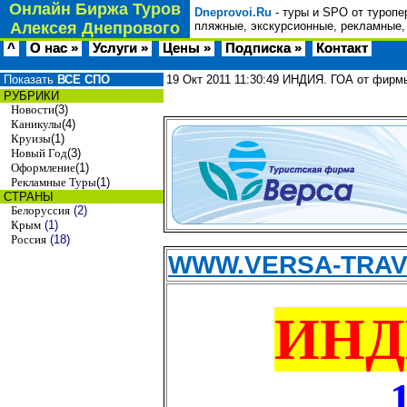
Онлайн Биржа Туров
Dneprovoi.Ru
- туры и SPO от туропе
Алексея Днепрового
пляжные, экскурсионные, рекламные,
^
О нас »
Услуги »
Цены »
Подписка »
Контакт
Показать
ВСЕ СПО
19 Окт 2011
11:30:49
ИНДИЯ. ГОА от фир
РУБРИКИ
Новости
(3)
Каникулы
(4)
Круизы
(1)
Новый Год
(3)
Оформление
(1)
Рекламные Туры
(1)
СТРАНЫ
Белоруссия
(2)
Крым
(1)
Россия
(18)
WWW.VERSA-TRAV
ИНД