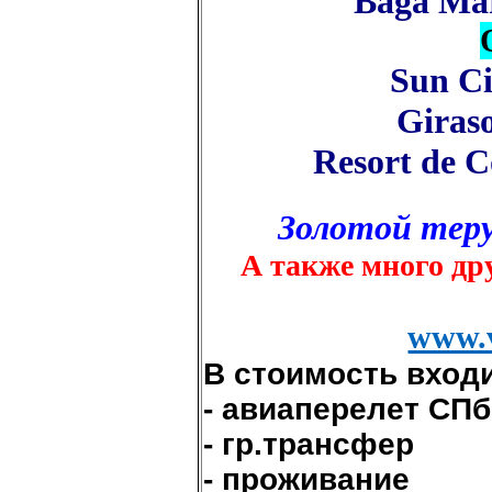
Baga Ma
Sun Ci
Giras
Resort de 
Золотой теру
А также много др
www.v
В стоимость входи
- авиаперелет СПб
- гр.трансфер
- проживание