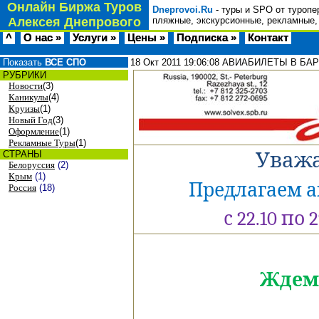
Онлайн Биржа Туров
Dneprovoi.Ru
- туры и SPO от туропе
Алексея Днепрового
пляжные, экскурсионные, рекламные,
^
О нас »
Услуги »
Цены »
Подписка »
Контакт
Показать
ВСЕ СПО
18 Окт 2011
19:06:08
АВИАБИЛЕТЫ В БАРСЕ
РУБРИКИ
Новости
(3)
Каникулы
(4)
Круизы
(1)
Новый Год
(3)
Оформление
(1)
Рекламные Туры
(1)
СТРАНЫ
Уважа
Белоруссия
(2)
Крым
(1)
Предлагаем 
Россия
(18)
с 22.10 по 
Ждем 