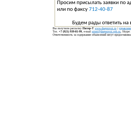
Просим присылать заявки по 
или по факсу
712-40-87
Будем рады ответить на
Вы получили рассылку
Питер-Т
www.dneprovoi.ru
|
управлени
Тел.
+7 (921) 939-81-99
, е-mail
pitert@dneprovoi.spb.ru
, Skype
Ответственность за содержание объявлений несут предостави