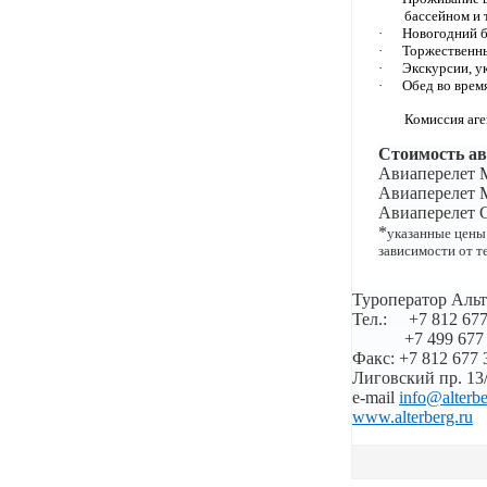
бассейном и 
·
Новогодний б
·
Торжественны
·
Экскурсии, у
·
Обед во врем
Комиссия аге
Стоимость ав
Авиаперелет 
Авиаперелет 
Авиаперелет 
*
указанные цены
зависимости от т
Туроператор Альт
Тел.:
+7 812 677
+7 499 6
77
Факс:
+7 812 677 
Лиговский пр. 13/
e-mail
info@alterbe
www.alterberg.ru