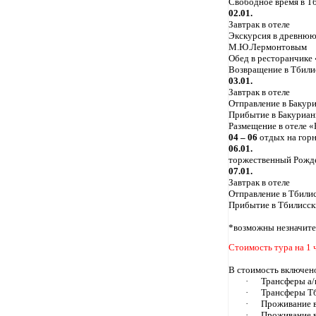
Свободное время в Т
02.01.
Завтрак в отеле
Экскурсия в древнюю
М.Ю.Лермонтовым
Обед в ресторанчике 
Возвращение в Тбили
03.01.
Завтрак в отеле
Отправление в Бакуриа
Прибытие в Бакуриан
Размещение в отеле «
04 – 06
отдых на гор
06.01.
торжественный Рожде
07.01.
Завтрак в отеле
Отправление в Тбили
Прибытие в Тбилисск
*возможны незначите
Стоимость тура на 1 
В стоимость включен
·
Трансферы а/п
·
Трансферы Тб
·
Проживание в
·
Проживание в