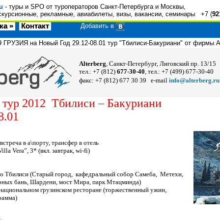
u
- туры и SPO от туроператоров Санкт-Петербурга и Москвы,
скурсионные, рекламные, авиабилеты, визы, вакансии, семинары +7 (
92
ка »
Контакт
Добавить в
9
ГРУЗИЯ на Новый Год 29.12-08.01 тур "Тбилиси-Бакуриани" от фирм
Alterberg
, Cанкт-Петербург, Лиговский пр. 13/15
тел.: +7 (812)
677-30-40
, тел.: +7 (499) 677-30-40
факс: +7 (812) 677 30 39 e-mail
info@alterberg.ru
 тур
2012
Тбилиси –
Бакуриани
8.01
встреча в а\порту, трансфер в отель
Villa
Vera
”, 3* (вкл. завтрак,
wi
-
fi
)
по Тбилиси (Старый город,
кафедральный собор Самеба,
Метехи,
рных бань, Шардени, мост Мира, парк Мтацминда)
 национальном грузинском ресторане (торжественный ужин,
грамма)