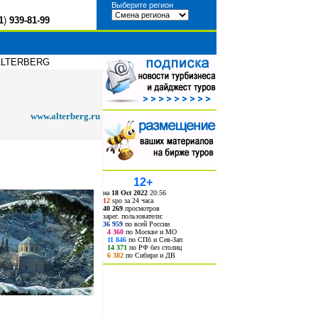
Выберите регион
1
)
939-81-99
ы ALTERBERG
www.alterberg.ru
12+
на
18 Oct 2022
20:56
12
spo за 24 часа
40 269
просмотров
зарег. пользователи:
36 959
по всей России
4 360
по Москве и МО
11 846
по СПб и Сев-Зап
14 371
по РФ без столиц
6 382
по Сибири и ДВ