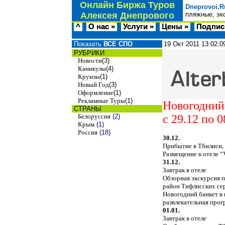
Онлайн Биржа Туров
Dneprovoi.R
Алексея Днепрового
пляжные, эк
^
О нас »
Услуги »
Цены »
Подпис
Показать
ВСЕ СПО
19 Окт 2011
13:02:0
РУБРИКИ
Новости
(3)
Каникулы
(4)
Круизы
(1)
Новый Год
(3)
Оформление
(1)
Рекламные Туры
(1)
Новогодний
СТРАНЫ
Белоруссия
(2)
с 29.12 по
0
Крым
(1)
Россия
(18)
30.12.
Прибытие в Тбилиси, 
Размещение в отеле “
31.12.
Завтрак в отеле
Обзорная экскурсия 
район Тифлисских се
Новогодний банкет в
развлекательная про
01.01.
Завтрак в отеле