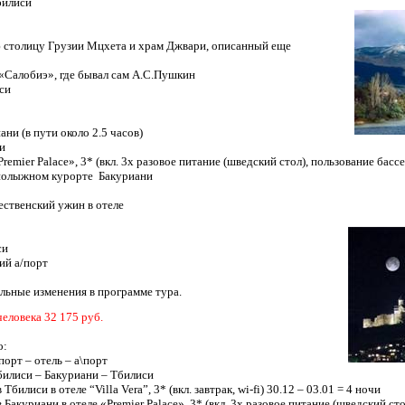
билиси
 столицу Грузии Мцхета и храм Джвари, описанный еще
«Салобиэ», где бывал сам А.С.Пушкин
си
ни (в пути около 2.5 часов)
и
Premier Palace
», 3* (вкл. 3х разовое питание (шведский стол), пользование бас
нолыжном курорте
Бакуриани
ственский ужин в отеле
си
ий а/порт
льные изменения в программе тура.
человека
32 175
руб.
о:
орт – отель – а\порт
илиси – Бакуриани – Тбилиси
 Тбилиси в отеле “
Villa
Vera
”, 3* (вкл. завтрак,
wi
-
fi
) 30.12 – 03.01 = 4 ночи
 Бакуриани в отеле «
Premier Palace
», 3* (вкл. 3х разовое питание (шведский ст