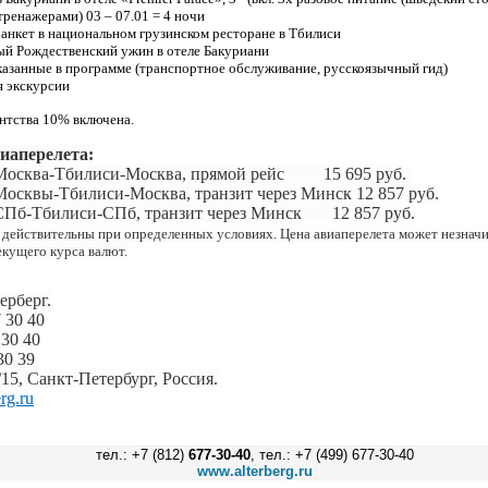
тренажерами) 03 – 07.01 = 4 ночи
анкет в национальном грузинском ресторане в Тбилиси
й Рождественский ужин в отеле Бакуриани
казанные в программе (транспортное обслуживание, русскоязычный гид)
я экскурсии
нтства 10% включена.
иаперелета:
Москва-Тбилиси-Москва, прямой рейс
15 695 руб.
Москвы-Тбилиси-Москва, транзит через Минск
12 857
руб.
СПб-Тбилиси-СПб, транзит через Минск
12 857
руб.
 действительны при определенных условиях. Цена авиаперелета может незначи
екущего курса валют.
ерберг.
 30 40
 30 40
30 39
15, Санкт-Петербург, Россия.
rg.ru
тел.: +7 (812)
677-30-40
, тел.: +7 (499) 677-30-40
www.alterberg.ru