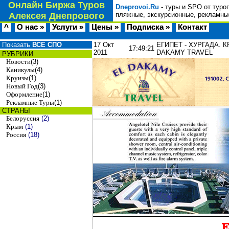
Онлайн Биржа Туров
Dneprovoi.Ru
- туры и SPO от туро
Алексея Днепрового
пляжные, экскурсионные, рекламные
^
О нас »
Услуги »
Цены »
Подписка »
Контакт
Показать
ВСЕ СПО
17 Окт
ЕГИПЕТ - ХУРГАДА. КР
17:49:21
2011
DAKAMY TRAVEL
РУБРИКИ
Новости
(3)
Каникулы
(4)
Круизы
(1)
Новый Год
(3)
Оформление
(1)
Рекламные Туры
(1)
СТРАНЫ
Белоруссия
(2)
Крым
(1)
Россия
(18)