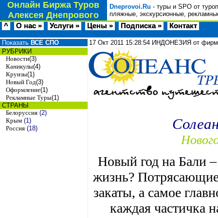
Онлайн Биржа Туров
Dneprovoi.Ru
- туры и SPO от туро
Алексея Днепрового
пляжные, экскурсионные, рекламные
^
О нас »
Услуги »
Цены »
Подписка »
Контакт
Показать
ВСЕ СПО
17 Окт 2011
15:28:54
ИНДОНЕЗИЯ от фир
РУБРИКИ
Новости
(3)
Каникулы
(4)
Круизы
(1)
Новый Год
(3)
Оформление
(1)
Рекламные Туры
(1)
СТРАНЫ
Белоруссия
(2)
Солеан
Крым
(1)
Россия
(18)
Нового
Новый год на Бали –
жизнь? Потрясающие 
закаты, а самое главн
каждая частичка н