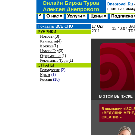
Онлайн Биржа Туров
Dneprovoi.Ru
-
Алексея Днепрового
пляжные, экск
^
О нас »
Услуги »
Цены »
Подписка 
Показать
ВСЕ СПО
17 Окт
ВАК
13:40:07
2011
TR
РУБРИКИ
Новости
(3)
Каникулы
(4)
Круизы
(1)
Новый Год
(3)
Оформление
(1)
Рекламные Туры
(1)
СТРАНЫ
Белоруссия
(2)
Крым
(1)
Россия
(18)
В ЭТОМ ВЫПУСКЕ
В компании «
ISOL
«ВЕДУЩИЙ МЕНЕД
ОКЕАНИЯ»