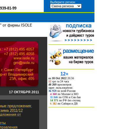
Выберите регион
939-81-99
" от фирмы ISOLE
12+
на
18 Oct 2022
20:56
12
spo за 24 часа
40 269
просмотров
зарег. пользователи:
36 959
по всей России
1
7 ОКТЯБРЯ 2011
4 360
по Москве и МО
11 846
по СПб и Сев-Зап
14 371
по РФ без столиц
6 382
по Сибири и ДВ
ные предложения:
 зима 2011/12
дложения от
еты
правления