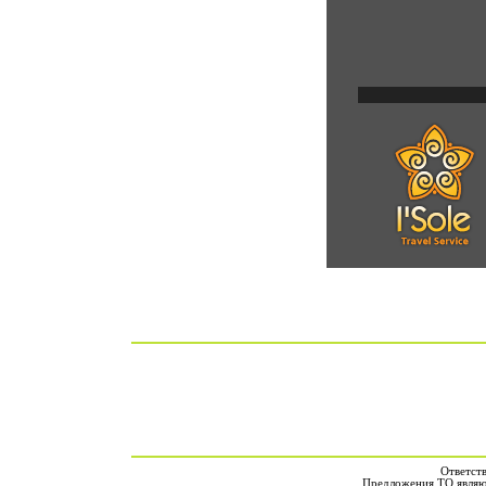
Ответст
Предложения ТО являют