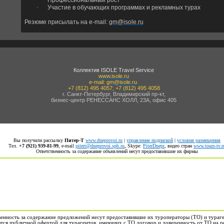
·
Профессиональный рост
·
Участие в обучающих программах и рекламных турах
Резюме присылать на e-mail:
gm@isole.ru
Коллектив
ISOLE Travel Service
www.isole.ru
e-mail:
gm@isole.ru
+7 (812) 495 4057; +7 (812) 495 4058
г. Санкт-Петербург, Владимирский пр-кт,
бизнес-центр РЕНЕССАНС ХОЛЛ, 23А, офис 405
Вы получили рассылку
Питер-Т
www.dneprovoi.ru
|
управление подпиской
|
условия размещения
Тел.
+7 (921) 939-81-99
, е-mail
pitert@dneprovoi.spb.ru
, Skype:
PiterDnepr
, видео стран
www.tours-tv.r
Ответственность за содержание объявлений несут предоставившие их фирмы
венность за содержание предложений несут предоставившие их туроператоры (ТО) и тураг
ся публичной офертой для турагентов, имеющих с ТО договор и доверенность от ТО на р