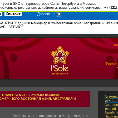
 туры и SPO от туроператоров Санкт-Петербурга и Москвы,
урсионные, рекламные, авиабилеты, визы, вакансии, семинары +7 (
921
)
»
Контакт
Добавить в
АНСИЯ "Ведущий менеджер Юго-Восточная Азия, Австралия и Океания
AVEL SERVICE
E
TRAVEL
SERVICE
» открыта вакансия
Актуаль
·
ЖЕР – ЮГО-ВОСТОЧНАЯ АЗИЯ, АВСТРАЛИЯ И
осень –
·
Спецпре
отелей
·
Авиабил
Если Вы ищете интересную работу, обладаете
·
Наши на