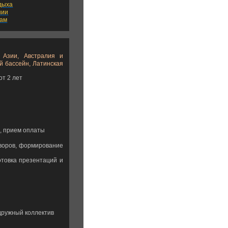
дыха
нии
вам
 Азии, Австралия и
й бассейн, Латинская
т 2 лет
, прием оплаты
оворов, формирование
отовка презентаций и
дружный коллектив