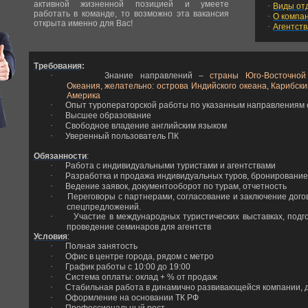
активной жизненной позицией и умеете
·
Виды от
работать в команде, то возможно эта вакансия
·
О компа
открыта именно для Вас!
·
Агентст
Требования
:
·
Знание направлений –
страны Юго-Восточной
Океания, желательно: острова Индийского океана, Карибски
Америка
·
Опыт туроператорской работы по указанным направлениям о
·
Высшее образование
·
Свободное владение английским языком
·
Уверенный пользователь ПК
Обязанности
:
·
Работа с индивидуальными туристами и агентствами
·
Разработка и продажа индивидуальных туров, бронирование
·
Ведение заявок, документооборот по турам, отчетность
·
Переговоры с партнерами, согласование и заключение дог
спецпредложений.
·
Участие в международных туристических выставках, подг
проведение семинаров для агентств
Условия
:
·
Полная занятость
·
Офис в центре города, рядом с метро
·
График работы с 10:00 до 19:00
·
Система оплаты: оклад + % от продаж
·
Стабильная работа в динамично развивающейся компании, 
·
Оформление на основании ТК РФ