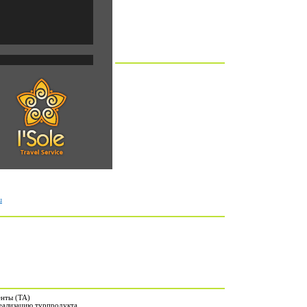
u
енты (ТА)
еализацию турпродукта.