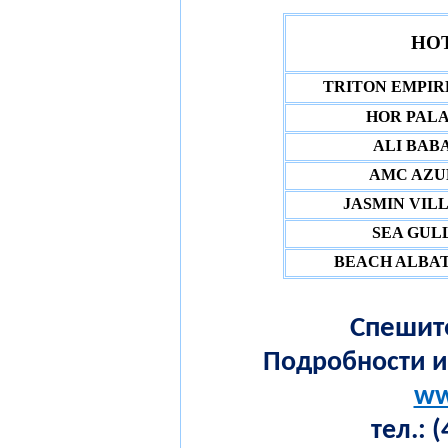
HO
TRITON EMPIRE
HOR PALA
ALI BABA
AMC AZUR
JASMIN VILL
SEA GULL
BEACH ALBAT
Спешит
Подробности и
ww
тел
.: 