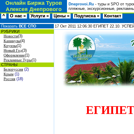
Онлайн Биржа Туров
Dneprovoi.Ru
- туры и SPO от туро
Алексея Днепрового
пляжные, экскурсионные, рекламны
^
О нас »
Услуги »
Цены »
Подписка »
Контакт
Показать
ВСЕ СПО
17 Окт 2011
12:06:30
ЕГИПЕТ 22.10. УСП
РУБРИКИ
Новости
(3)
Каникулы
(4)
Круизы
(1)
Новый Год
(3)
Оформление
(1)
Рекламные Туры
(1)
СТРАНЫ
Белоруссия
(2)
Крым
(1)
Россия
(18)
ЕГИПЕТ