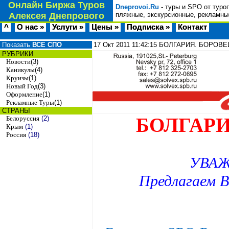
Онлайн Биржа Туров
Dneprovoi.Ru
- туры и SPO от туро
Алексея Днепрового
пляжные, экскурсионные, рекламные
^
О нас »
Услуги »
Цены »
Подписка »
Контакт
Показать
ВСЕ СПО
17 Окт 2011
11:42:15
БОЛГАРИЯ. БОРОВЕЦ
РУБРИКИ
Новости
(3)
Каникулы
(4)
Круизы
(1)
Новый Год
(3)
Оформление
(1)
Рекламные Туры
(1)
СТРАНЫ
БОЛГАРИ
Белоруссия
(2)
Крым
(1)
Россия
(18)
УВАЖ
Предлагаем 