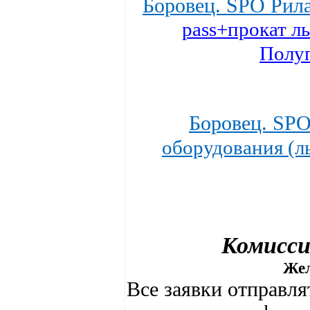
Боровец. SPO Рил
pass+прокат л
Полу
Боровец. SP
оборудования (л
Комисси
Жел
Все заявки отправля