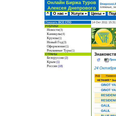
Онлайн Биржа Туров
Dneprovoi.
Алексея Днепрового
пляжные, э
^
О нас »
Услуги »
Цены »
Под
Показать
ВСЕ СПО
14 Окт 2011
15:31
РУБРИКИ
Новости
(3)
Каникулы
(4)
Круизы
(1)
Новый Год
(3)
Оформление
(1)
Рекламные Туры
(1)
Знакомств
СТРАНЫ
Белоруссия
(2)
Прог
Крым
(1)
Россия
(18)
24 Октября 
Инф
Наимено
НЕТАНИЯ * Зна
GINOT Y
GINOT Y
RESIDEN
RESIDEN
GALIL
GALIL