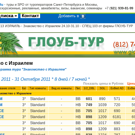
Ru
- туры и SPO от туроператоров Санкт-Петербурга и Москвы,
кскурсионные, рекламные, авиабилеты, визы, вакансии, семинары +7 (
921
)
939-81-99
писка »
Контакт
Добавить в
:13
ИЗРАИЛЬ - Знакомство с Израилем 24.10-31.10 - СПЕЦ 103 от фирмы ГЛОУБ-ТУР
о с Израилем
рамма тура "Знакомство с Израилем"
2011 - 31 Октября 2011 * 8 дней / 7 ночей *
Показать цены в Рублях
Цены
вание oтеля
Кат
Тип комнаты
Вид из комнаты
Пит.
1/2_DBL
SGL
ExBed AD
ExBe
комство с Израилем
AM
3*
Standard
-
BB
601
890
571
4
AM
3*
Standard
-
HB
749
1039
720
5
CE
3*
Standard
-
BB
705
1017
690
4
CE
3*
Standard
-
HB
898
1209
6181
6
3*
Standard
-
BB
705
1017
690
4
3*
Standard
-
HB
898
1209
883
6