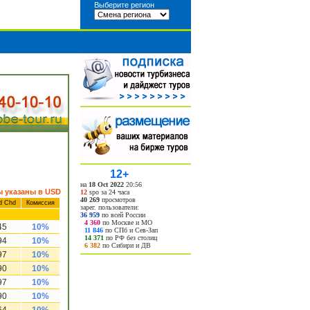
Выберите регион
12+
на
18 Oct 2022
20:56
 указаны в USD
12
spo за 24 часа
40 269
просмотров
d Chd
Комиссия
зарег. пользователи:
36 959
по всей России
4 360
по Москве и МО
45
10%
11 846
по СПб и Сев-Зап
14 371
по РФ без столиц
94
10%
6 382
по Сибири и ДВ
97
10%
90
10%
97
10%
90
10%