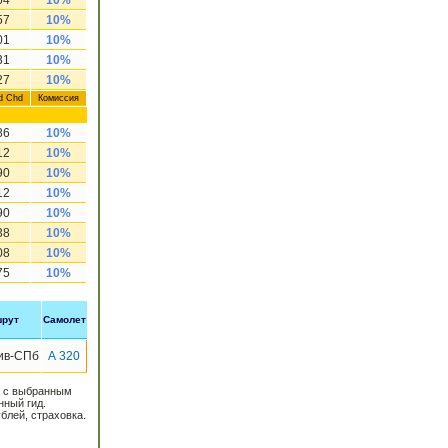
64
10%
57
10%
01
10%
31
10%
27
10%
d Chd
Комиссия
86
10%
12
10%
90
10%
12
10%
90
10%
38
10%
08
10%
75
10%
рут
Самолет
ив-СПб
А 320
е с выбранным
нный гид.
блей, страховка.