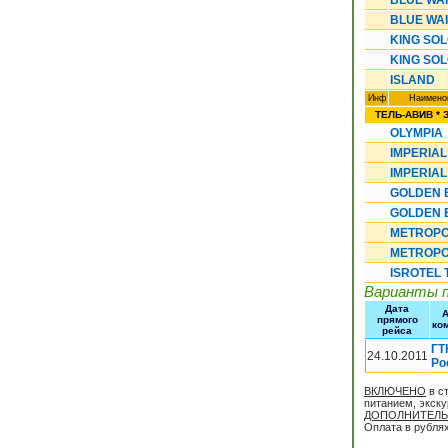
BLUE WA
BLUE WA
KING SO
KING SO
ISLAND
Инф
Наимено
ТЕЛЬ-АВИВ * З
OLYMPIA
IMPERIAL
IMPERIAL
GOLDEN 
GOLDEN 
METROPO
METROPO
ISROTEL
Варианты 
Дата
А
прямого
ко
рейса
ГТ
24.10.2011
Ро
ВКЛЮЧЕНО
в с
питанием, экск
ДОПОЛНИТЕЛ
Оплата в рублях 