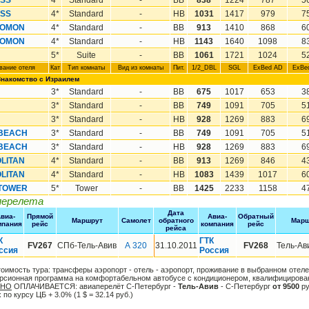
ISS
4*
Standard
-
BB
838
1224
787
5
ISS
4*
Standard
-
HB
1031
1417
979
7
LOMON
4*
Standard
-
BB
913
1410
868
6
LOMON
4*
Standard
-
HB
1143
1640
1098
8
5*
Suite
-
BB
1061
1721
1024
5
вание oтеля
Кат
Тип комнаты
Вид из комнаты
Пит.
1/2_DBL
SGL
ExBed AD
ExBe
накомство с Израилем
3*
Standard
-
BB
675
1017
653
3
3*
Standard
-
BB
749
1091
705
5
3*
Standard
-
HB
928
1269
883
6
BEACH
3*
Standard
-
BB
749
1091
705
5
BEACH
3*
Standard
-
HB
928
1269
883
6
LITAN
4*
Standard
-
BB
913
1269
846
4
LITAN
4*
Standard
-
HB
1083
1439
1017
6
 TOWER
5*
Tower
-
BB
1425
2233
1158
4
перелета
Дата
виа-
Прямой
Авиа-
Обратный
Маршрут
Самолет
обратного
Марш
мпания
рейс
компания
рейс
рейса
К
ГТК
FV267
СПб-Тель-Авив
А 320
31.10.2011
FV268
Тель-Ав
ссия
Россия
тоимость тура: трансферы аэропорт - отель - аэропорт, проживание в выбранном отел
урсионная программа на комфортабельном автобусе с кондиционером, квалифицирова
ЬНО
ОПЛАЧИВАЕТСЯ: авиаперелёт С-Петербург -
Тель-Авив
- С-Петербург
от 9500
ру
по курсу ЦБ + 3.0% (1 $ = 32.14 руб.)