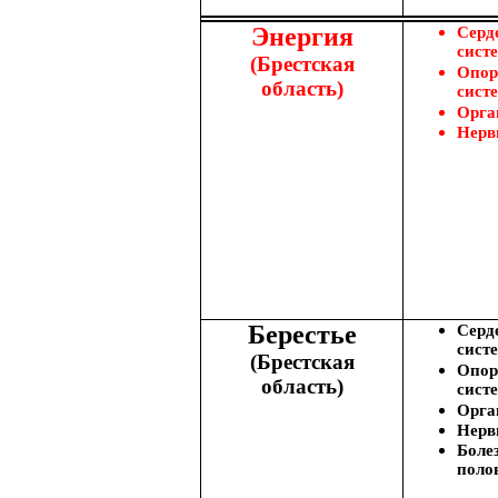
Энергия
Серд
сист
(Брестская
Опор
область)
сист
Орга
Нерв
Берестье
Серд
сист
(Брестская
Опор
область)
сист
Орга
Нерв
Боле
поло