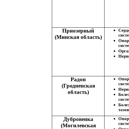
Приозерный
Серд
сист
(Минская область)
Опор
сист
Орга
Нерв
Радон
Опор
сист
(Гродненская
Нерв
область)
Боле
сист
Боле
тазо
Дубровенка
Опор
сист
(Могилевская