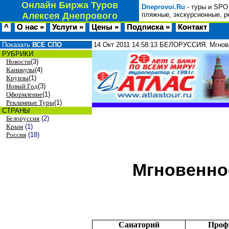
Онлайн Биржа Туров
Dneprovoi.Ru
- туры и SPO
Алексея Днепрового
пляжные, экскурсионные, р
^
О нас »
Услуги »
Цены »
Подписка »
Контакт
Показать
ВСЕ СПО
14 Окт 2011
14:58:13
БЕЛОРУССИЯ. Мгновен
РУБРИКИ
Новости
(3)
Каникулы
(4)
Круизы
(1)
Новый Год
(3)
Оформление
(1)
Рекламные Туры
(1)
СТРАНЫ
Белоруссия
(2)
Крым
(1)
Россия
(18)
Мгновенно
Санаторий
Проф