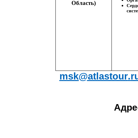
Орга
Область)
Серд
сист
msk
@
atlastour
.
r
Адре