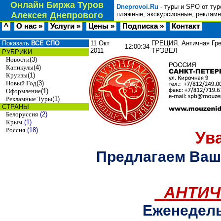
Онлайн Биржа Туров
Dneprovoi.Ru
- туры и SPO от тур
Алексея Днепрового
пляжные, экскурсионные, рекламн
^
О нас »
Услуги »
Цены »
Подписка »
Контакт
Показать
ВСЕ СПО
11 Окт
ГРЕЦИЯ. Античная Грец
12:00:34
2011
ТРЭВЕЛ
РУБРИКИ
Новости
(3)
Каникулы
(4)
Круизы
(1)
Новый Год
(3)
Оформление
(1)
Рекламные Туры
(1)
СТРАНЫ
Белоруссия
(2)
Крым
(1)
Россия
(18)
Ув
Предлагаем Ва
АНТИЧ
Еженедельн