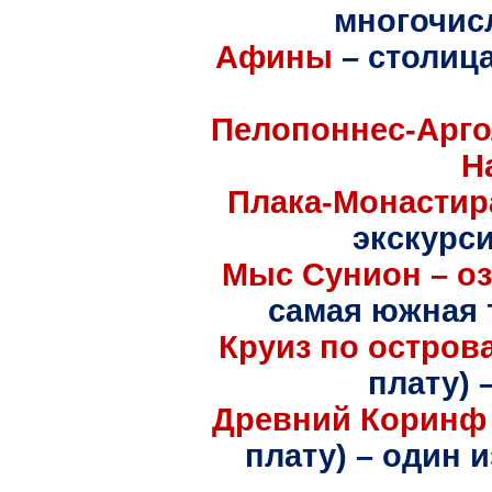
многочис
Афины
– столиц
Пелопоннес-Арго
Н
Плака-Монастир
экскурси
Мыс Сунион – о
самая южная 
Круиз по остров
плату)
Древний Коринф 
плату) – один 