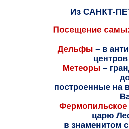
Из САНКТ-ПЕ
Посещение самых
Дельфы
– в ант
центров
Метеоры
– гран
д
построенные на в
В
Фермопильское
царю Ле
в знаменитом с