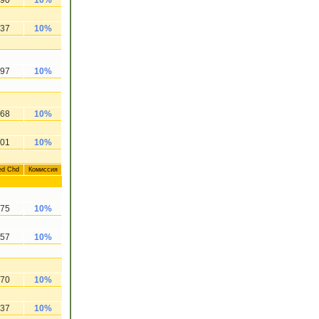
90
10%
37
10%
97
10%
68
10%
01
10%
ed Chd
Комиссия
75
10%
57
10%
70
10%
37
10%