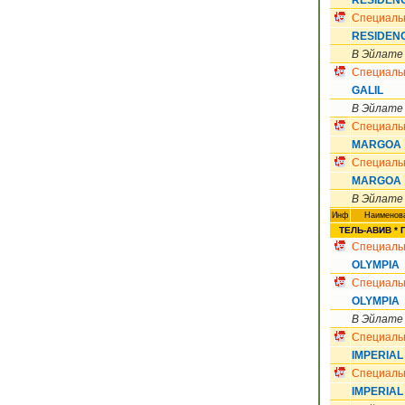
RESIDEN
Специаль
RESIDEN
В Эйлате
Специаль
GALIL
В Эйлате
Специаль
MARGOA
Специаль
MARGOA
В Эйлате
Инф
Наименова
ТЕЛЬ-АВИВ * П
Специаль
OLYMPIA
Специаль
OLYMPIA
В Эйлате
Специаль
IMPERIAL
Специаль
IMPERIAL