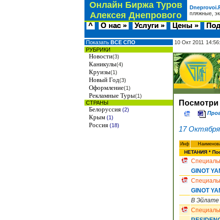
Онлайн Биржа Туров
Dneprovoi.
Алексея Днепрового
пляжные, э
^
О нас »
Услуги »
Цены »
Под
Показать
ВСЕ СПО
10 Окт 2011
14:56
РУБРИКИ
Новости
(3)
Каникулы
(4)
Круизы
(1)
Новый Год
(3)
Оформление
(1)
Рекламные Туры
(1)
Посмотри 
СТРАНЫ
Белоруссия
(2)
Про
Крым
(1)
Россия
(18)
17 Октября 
Инф
Наименова
НЕТАНИЯ * Пос
Специаль
GINOT YA
Специаль
GINOT YA
В Эйлате
Специаль