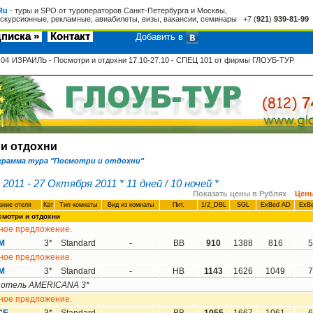
Ru
- туры и SPO от туроператоров Санкт-Петербурга и Москвы,
кскурсионные, рекламные, авиабилеты, визы, вакансии, семинары +7 (
921
)
939-81-99
писка »
Контакт
Добавить в
:04
ИЗРАИЛЬ - Посмотри и отдохни 17.10-27.10 - СПЕЦ 101 от фирмы ГЛОУБ-ТУР
и отдохни
грамма тура "Посмотри и отдохни"
2011 - 27 Октября 2011 * 11 дней / 10 ночей *
Показать цены в Рублях
Цены
ние oтеля
Кат
Тип комнаты
Вид из комнаты
Пит.
1/2_DBL
SGL
ExBed AD
ExB
мотри и отдохни
ное предложение.
M
3*
Standard
-
BB
910
1388
816
5
ное предложение.
M
3*
Standard
-
HB
1143
1626
1049
7
 отель AMERICANA 3*
ное предложение.