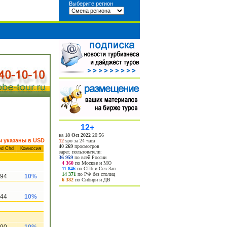
Выберите регион
12+
на
18 Oct 2022
20:56
 указаны в USD
12
spo за 24 часа
40 269
просмотров
ed Chd
Комиссия
зарег. пользователи:
36 959
по всей России
4 360
по Москве и МО
11 846
по СПб и Сев-Зап
14 371
по РФ без столиц
94
10%
6 382
по Сибири и ДВ
44
10%