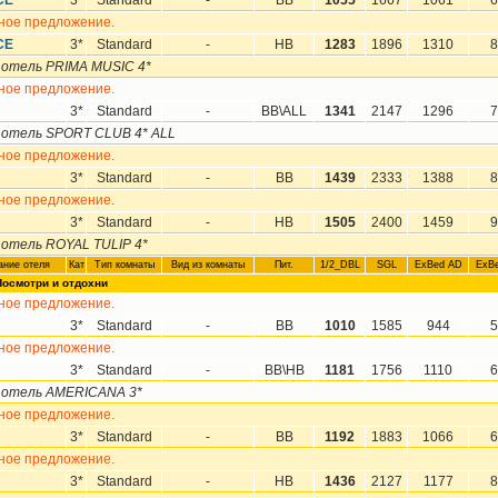
CE
3*
Standard
-
BB
1055
1667
1061
6
ное предложение.
CE
3*
Standard
-
HB
1283
1896
1310
8
 отель PRIMA MUSIC 4*
ное предложение.
3*
Standard
-
BB\ALL
1341
2147
1296
7
 отель SPORT CLUB 4* ALL
ное предложение.
3*
Standard
-
BB
1439
2333
1388
8
ное предложение.
3*
Standard
-
HB
1505
2400
1459
9
 отель ROYAL TULIP 4*
ние oтеля
Кат
Тип комнаты
Вид из комнаты
Пит.
1/2_DBL
SGL
ExBed AD
ExB
осмотри и отдохни
ное предложение.
3*
Standard
-
BB
1010
1585
944
5
ное предложение.
3*
Standard
-
BB\HB
1181
1756
1110
6
 отель AMERICANA 3*
ное предложение.
3*
Standard
-
BB
1192
1883
1066
6
ное предложение.
3*
Standard
-
HB
1436
2127
1177
8