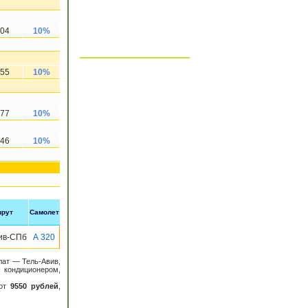
04
10%
55
10%
77
10%
46
10%
рут
Самолет
ив-СПб
А 320
лат — Тель-Авив,
 кондиционером,
от
9550 рублей
,