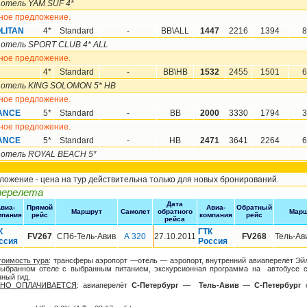
 отель YAM SUF 4*
ное предложение.
LITAN
4*
Standard
-
BB\ALL
1447
2216
1394
8
 отель SPORT CLUB 4* ALL
ное предложение.
4*
Standard
-
BB\HB
1532
2455
1501
6
 отель KING SOLOMON 5* HB
ное предложение.
ANCE
5*
Standard
-
BB
2000
3330
1794
3
ное предложение.
ANCE
5*
Standard
-
HB
2471
3641
2264
6
 отель ROYAL BEACH 5*
ожение - цена на тур действительна только для новых бронирований.
перелета
Дата
виа-
Прямой
Авиа-
Обратный
Маршрут
Самолет
обратного
Марш
мпания
рейс
компания
рейс
рейса
К
ГТК
FV267
СПб-Тель-Авив
А 320
27.10.2011
FV268
Тель-Ав
ссия
Россия
оимость тура
: трансферы аэропорт —отель — аэропорт, внутренний авиаперелёт Эй
выбранном отеле с выбранным питанием, экскурсионная программа на автобусе с
ный гид.
НО ОПЛАЧИВАЕТСЯ
: авиаперелёт
С-Петербург
—
Тель-Авив
—
С-Петербург