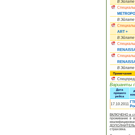
В Эйлате
Специаль
METROPO
В Эйлате
Специаль
ART +
В Эйлате
Специаль
RENAISS
Специаль
RENAISS
В Эйлате
Примечания
Спецпредл
Варианты 
Дата
А
прямого
ко
рейса
ГТ
17.10.2011
Ро
ВКЛЮЧЕНО в ст
проживание в 
квалифицирован
ДОПОЛНИТЕЛЬ
страховка.