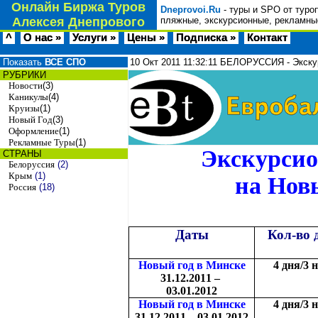
Онлайн Биржа Туров
Dneprovoi.Ru
- туры и SPO от туро
Алексея Днепрового
пляжные, экскурсионные, рекламные
^
О нас »
Услуги »
Цены »
Подписка »
Контакт
Показать
ВСЕ СПО
10 Окт 2011
11:32:11
БЕЛОРУССИЯ - Экскур
РУБРИКИ
Новости
(3)
Каникулы
(4)
Круизы
(1)
Новый Год
(3)
Оформление
(1)
Рекламные Туры
(1)
Экскурсио
СТРАНЫ
Белоруссия
(2)
Крым
(1)
на Нов
Россия
(18)
Даты
Кол-во 
Новый год в Минске
4 дня/3 
31.12.2011 –
03.01.2012
Новый год в Минске
4 дня/3 
31.12.2011 – 03.01.2012