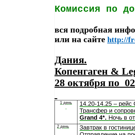
Комиссия по до
вся подробная инф
или на сайте
http://
Дания.
Копенгаген &
Le
28
октября по
02
1 день
14.20-14.25 – рейс
Трансфер и сопров
Grand
4*.
Ночь в о
2 день
Завтрак в гостиниц
Отправление на пое