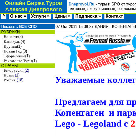
Онлайн Биржа Туров
Dneprovoi.Ru
- туры и SPO от туро
Алексея Днепрового
пляжные, экскурсионные, рекламные
^
О нас »
Услуги »
Цены »
Подписка »
Контакт
Показать
ВСЕ СПО
07 Окт 2011
15:39:27
ДАНИЯ - КОПЕНГАГЕН 
РУБРИКИ
Новости
(3)
Каникулы
(4)
Круизы
(1)
Новый Год
(3)
Оформление
(1)
Рекламные Туры
(1)
СТРАНЫ
Белоруссия
(2)
Крым
(1)
Уважаемые коллег
Россия
(18)
Предлагаем для п
Копенгаген и пар
Lego - Legoland c
2