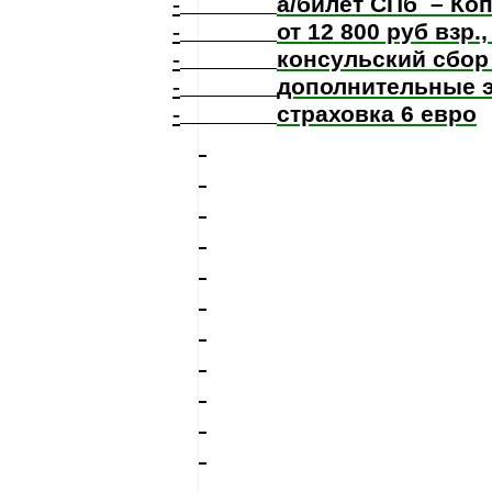
-
а/билет СПб
– Ко
-
от 12
800 руб взр.,
-
консульский сбор 
-
дополнительные 
-
страховка 6 евро