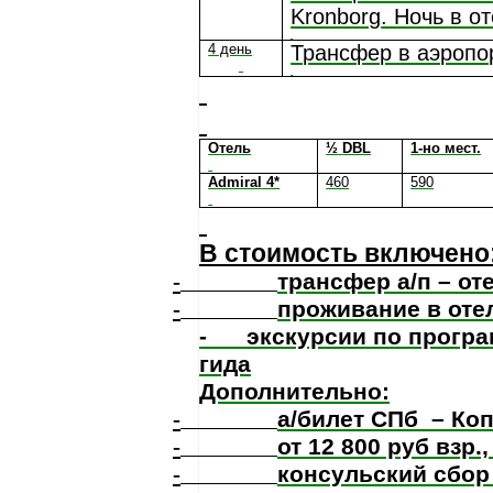
Kronborg
. Ночь в о
4 день
Трансфер в аэропор
Отель
½
DBL
1-но мест.
Admiral
4*
460
590
В стоимость включено
-
трансфер а/п – оте
-
проживание в оте
-
экскурсии по прогр
гида
Дополнительно:
-
а/билет СПб
– Ко
-
от 12
800 руб взр.,
-
консульский сбор 