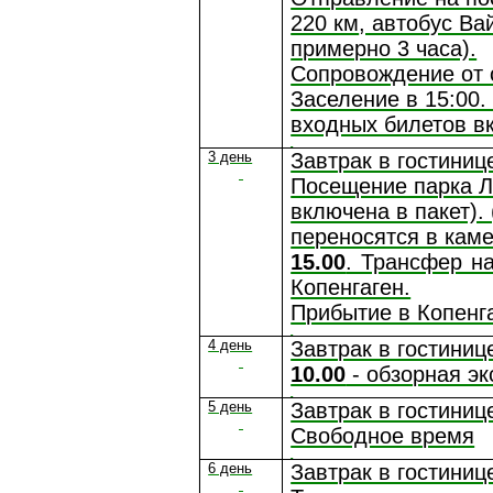
220 км
, автобус Ва
примерно 3 часа).
Сопровождение от 
Заселение в 15:00.
входных билетов вк
3 день
Завтрак в гостини
Посещение парка Л
включена в пакет).
переносятся в каме
15.00
. Трансфер на
Копенгаген.
Прибытие в Копенга
4 день
Завтрак в гостини
10.00
- обзорная эк
5 день
Завтрак в гостини
Свободное время
6 день
Завтрак в гостиниц