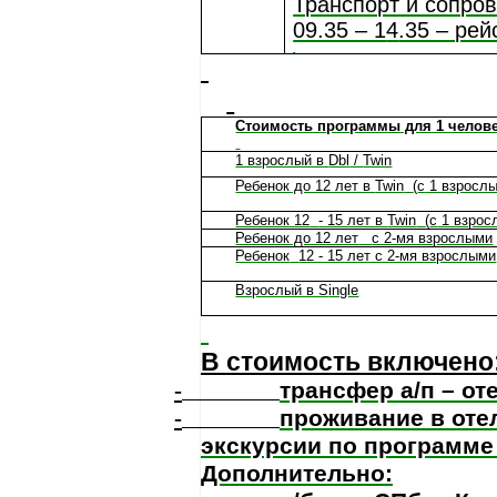
Транспорт и сопро
09.35 – 1
4
.35 – ре
Стоимость программы для 1 челов
1 взрослый в
Dbl
/
Twin
Ребенок до 12 лет в
Twin
(
c
1 взросл
Ребенок 12
- 15 лет в
Twin
(
c
1 взрос
Ребенок до 12 лет
с 2-мя взрослыми
Ребенок
12 - 15 лет с 2-мя взрослыми
Взрослый в S
ingle
В стоимость включено
-
трансфер а/п – оте
-
проживание в оте
экскурсии по программе
Дополнительно: