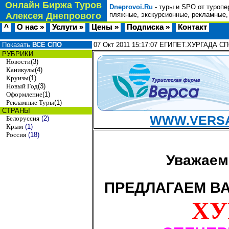
Онлайн Биржа Туров
Dneprovoi.Ru
- туры и SPO от туропе
Алексея Днепрового
пляжные, экскурсионные, рекламные,
^
О нас »
Услуги »
Цены »
Подписка »
Контакт
Показать
ВСЕ СПО
07 Окт 2011
15:17:07
ЕГИПЕТ.ХУРГАДА СПО
РУБРИКИ
Новости
(3)
Каникулы
(4)
Круизы
(1)
Новый Год
(3)
Оформление
(1)
Рекламные Туры
(1)
СТРАНЫ
WWW.VERSA
Белоруссия
(2)
Крым
(1)
Россия
(18)
Уважаемы
ПРЕДЛАГАЕМ 
ХУ