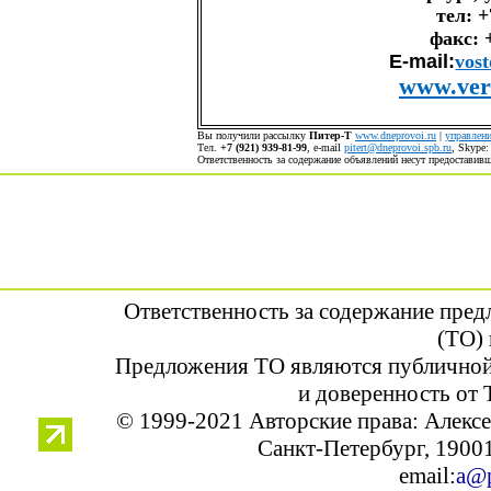
тел: +
факс: 
E-mail:
vos
www.vers
Вы получили рассылку
Питер-Т
www.dneprovoi.ru
|
управлени
Тел.
+7 (921) 939-81-99
, е-mail
pitert@dneprovoi.spb.ru
, Skype
Ответственность за содержание объявлений несут предостави
Ответственность за содержание пре
(ТО) 
Предложения ТО являются публичной
и доверенность от 
© 1999-2021 Авторские права: Алек
Санкт-Петербург, 190013
email:
a@p