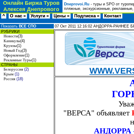
Онлайн Биржа Туров
Dneprovoi.Ru
- туры и SPO от туропе
Алексея Днепрового
пляжные, экскурсионные, рекламные,
^
О нас »
Услуги »
Цены »
Подписка »
Контакт
Показать
ВСЕ СПО
07 Окт 2011
12:16:02
АНДОРРА-РАННЕЕ Б
РУБРИКИ
Новости
(3)
Каникулы
(4)
Круизы
(1)
Новый Год
(3)
Оформление
(1)
Рекламные Туры
(1)
СТРАНЫ
WWW.VERS
Белоруссия
(2)
Крым
(1)
Россия
(18)
ГОР
Уваж
"ВЕРСА" объявляет
АНДОРРА 