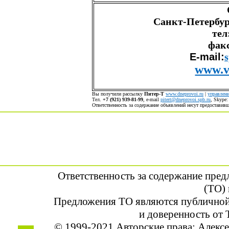
Санкт-Петербург,
тел
факс
E-mail:
www.ve
Вы получили рассылку
Питер-Т
www.dneprovoi.ru
|
управлени
Тел.
+7 (921) 939-81-99
, е-mail
pitert@dneprovoi.spb.ru
, Skype
Ответственность за содержание объявлений несут предостави
Ответственность за содержание пре
(ТО) 
Предложения ТО являются публичной
и доверенность от 
© 1999-2021 Авторские права: Алек