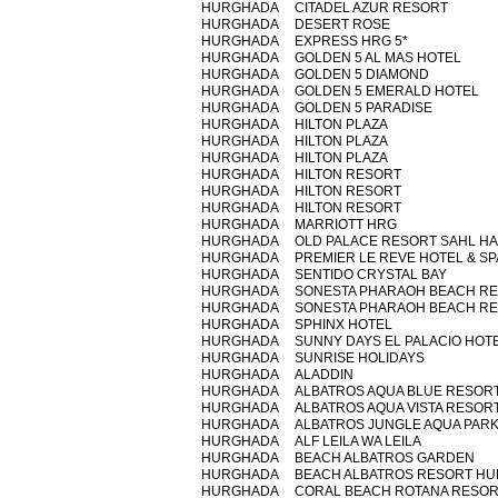
HURGHADA
CITADEL AZUR RESORT
HURGHADA
DESERT ROSE
HURGHADA
EXPRESS HRG 5*
HURGHADA
GOLDEN 5 AL MAS HOTEL
HURGHADA
GOLDEN 5 DIAMOND
HURGHADA
GOLDEN 5 EMERALD HOTEL
HURGHADA
GOLDEN 5 PARADISE
HURGHADA
HILTON PLAZA
HURGHADA
HILTON PLAZA
HURGHADA
HILTON PLAZA
HURGHADA
HILTON RESORT
HURGHADA
HILTON RESORT
HURGHADA
HILTON RESORT
HURGHADA
MARRIOTT HRG
HURGHADA
OLD PALACE RESORT SAHL H
HURGHADA
PREMIER LE REVE HOTEL & SP
HURGHADA
SENTIDO CRYSTAL BAY
HURGHADA
SONESTA PHARAOH BEACH R
HURGHADA
SONESTA PHARAOH BEACH R
HURGHADA
SPHINX HOTEL
HURGHADA
SUNNY DAYS EL PALACIO HOT
HURGHADA
SUNRISE HOLIDAYS
HURGHADA
ALADDIN
HURGHADA
ALBATROS AQUA BLUE RESOR
HURGHADA
ALBATROS AQUA VISTA RESORT
HURGHADA
ALBATROS JUNGLE AQUA PAR
HURGHADA
ALF LEILA WA LEILA
HURGHADA
BEACH ALBATROS GARDEN
HURGHADA
BEACH ALBATROS RESORT H
HURGHADA
CORAL BEACH ROTANA RESO