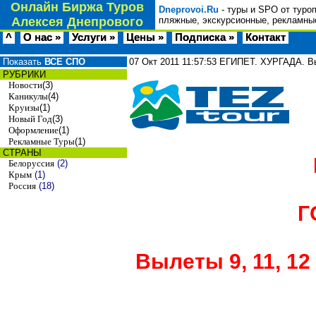
Онлайн Биржа Туров
Dneprovoi.Ru
- туры и SPO от туро
Алексея Днепрового
пляжные, экскурсионные, рекламные
^
О нас »
Услуги »
Цены »
Подписка »
Контакт
Показать
ВСЕ СПО
07 Окт 2011
11:57:53
ЕГИПЕТ. ХУРГАДА. Выл
РУБРИКИ
Новости
(3)
Каникулы
(4)
Круизы
(1)
Новый Год
(3)
Оформление
(1)
Рекламные Туры
(1)
СТРАНЫ
Белоруссия
(2)
Крым
(1)
Россия
(18)
ГО
Вылеты 9, 11, 12 