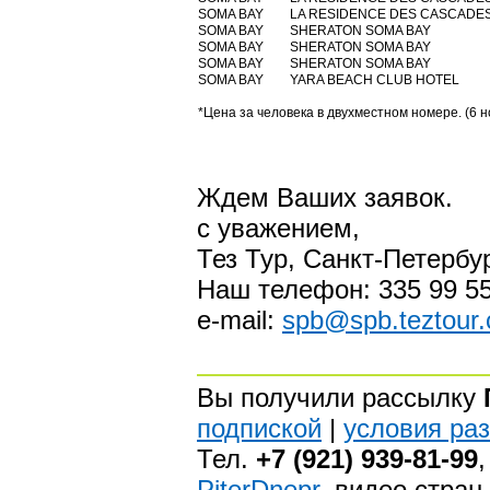
SOMA BAY
LA RESIDENCE DES CASCADE
SOMA BAY
SHERATON SOMA BAY
SOMA BAY
SHERATON SOMA BAY
SOMA BAY
SHERATON SOMA BAY
SOMA BAY
YARA BEACH CLUB HOTEL
*Цена за человека в двухместном номере. (6 н
Ждем Ваших заявок.
с уважением,
Тез Тур, Санкт-Петербу
Наш телефон: 335 99 55
e-mail:
spb@spb.teztour
Вы получили рассылку
подпиской
|
условия ра
Тел.
+7 (921) 939-81-99
,
PiterDnepr
, видео стран