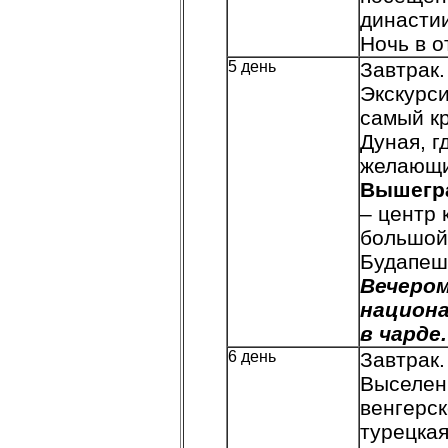
династии
Ночь в о
5 день
Завтрак.
Экскурс
самый кр
Дуная, г
желающи
Вышегр
– центр 
большой
Будапеш
Вечеро
национа
в чарде.
6 день
З
автрак.
Выселен
венгерск
турецкая