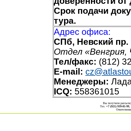
доверенности от 
Срок подачи док
тура.
Адрес офиса:
СПб, Невский пр.
Отдел «Венгрия, 
Тел/факс:
(812) 3
E-mail:
cz@atlastou
Менеджеры:
Лада
ICQ:
558361015
Вы получили рассыл
Тел.
+7 (921) 939-81-99
,
Ответственн