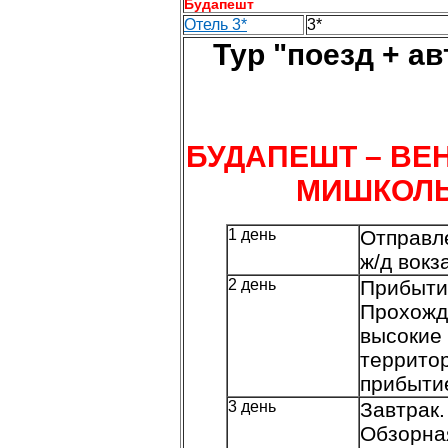
Будапешт
Отель 3*
3*
Тур "поезд + а
БУДАПЕШТ – ВЕН
МИШКОЛЬЦ
1 день
Отправле
ж/д вокз
2 день
Прибытие
Прохожд
высокие 
территор
прибытие
3 день
Завтрак.
Обзорная