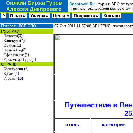
Онлайн Биржа Туров
Dneprovoi.Ru
- туры и SPO от тур
Алексея Днепрового
пляжные, экскурсионные, рекламн
^
О нас »
Услуги »
Цены »
Подписка »
Контакт
Показать
ВСЕ СПО
07 Окт 2011
11:57:08
ВЕНГРИЯ: поезд+авто
РУБРИКИ
Новости
(3)
Каникулы
(4)
Круизы
(1)
Новый Год
(3)
Оформление
(1)
Рекламные Туры
(1)
СТРАНЫ
Белоруссия
(2)
Крым
(1)
Россия
(18)
Путешествие в Вен
25
отель
категория