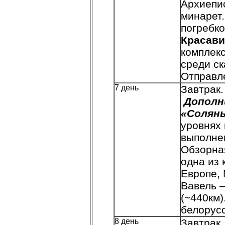
Архиепис
минарет
погребко
Красави
комплек
среди ск
Отправл
7 день
Завтрак.
Д
ополн
«Соляны
уровнях 
выполнен
Обзорна
одна из
Европе, 
Вавель –
(~440км)
белорусс
8 день
Завтрак.