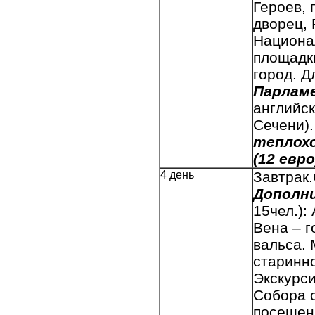
Героев, 
дворец,
Национал
площадки
город. 
Парлам
английск
Сечени)
теплохо
(12 евро
4 день
Завтрак
Дополн
15чел.):
Вена – г
вальса. 
старинно
Экскурси
Собора 
посещен