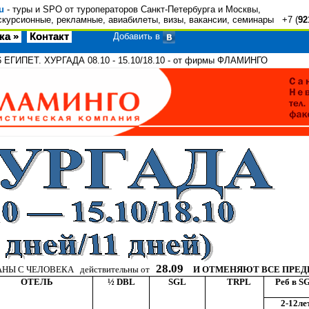
u
- туры и SPO от туроператоров Санкт-Петербурга и Москвы,
скурсионные, рекламные, авиабилеты, визы, вакансии, семинары +7 (
92
ка »
Контакт
Добавить в
6
ЕГИПЕТ. ХУРГАДА 08.10 - 15.10/18.10 - от фирмы ФЛАМИНГО
28.09
ДАНЫ
C
ЧЕЛОВЕКА
действительны от
И ОТМЕНЯЮТ ВСЕ ПРЕ
ОТЕЛЬ
½
DBL
SGL
TRPL
Реб в
S
2-12ле