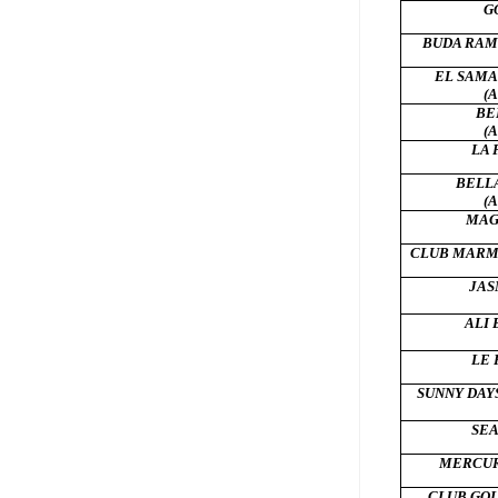
G
BUDA
RAM
EL SAMA
(A
BE
(A
LA 
BELLA
(A
MAG
CLUB MARMA
JAS
ALI 
LE 
SUNNY DAY
SEA
MERCUR
CLUB GOL