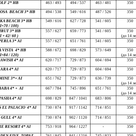
OLF 2* HB
463 / 493
494 / 537
463 / 481
350
OSA
BEACH
3* HB
494 / 538
549 / 616
487 / 526
350
KA BEACH 3* HB
549 / 616
627 / 728
541 / 605
350
I+70 / 100)
IRUT
3* HB
557 / 627
659 / 773
541 / 605
350
I + 42/ 60 )
(до 14 ле
PERLA 3* AI
557 / 627
651 / 761
541 / 605
350
 VISTA
4* HB
588 / 672
698 / 829
573 / 649
350
I+84 / 120)
(до 14 ле
AWISH 4* AI
620 / 717
729 / 873
604 / 694
350
RA 4* AI
620 / 717
729 / 873
604 / 694
350
MINE 3*+ AI
651 / 762
729 / 873
636 / 739
350
(до 14 ле
BABA 4* +
AI
667 / 784
745 / 896
651 / 761
350
(до 14 ле
PASHA 4* AI
698 / 829
847 / 1041
683 / 806
350
S EL PALACIO
4* AI
730 / 874
917 / 1142
714 / 851
350
 GULL 4* AI
730 / 874
902 / 1120
714 / 851
350
E RESORT 4* AI
753 / 918
964 / 1227
-
350
DEN FIVE, TOPAZ
761 / 945
941 / 1216
745 / 923
350