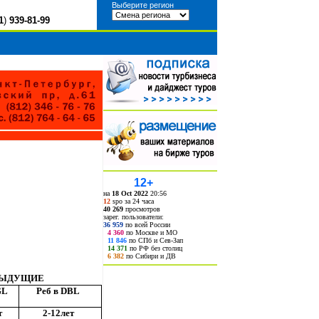
Выберите регион
1
)
939-81-99
12+
на
18 Oct 2022
20:56
12
spo за 24 часа
40 269
просмотров
зарег. пользователи:
36 959
по всей России
4 360
по Москве и МО
11 846
по СПб и Сев-Зап
14 371
по РФ без столиц
6 382
по Сибири и ДВ
ДЫДУЩИЕ
GL
Реб в
DBL
т
2-12лет