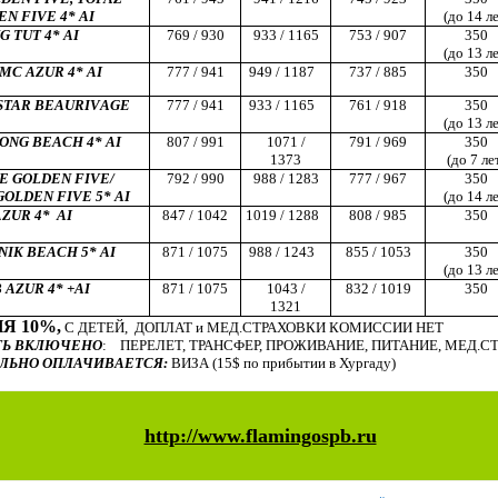
N FIVE 4* AI
(до 14 ле
G TUT 4* AI
769 / 930
933 / 1165
753 / 907
350
(до 13 ле
MC AZUR 4* AI
777 / 941
949 / 1187
737 / 885
350
STAR BEAURIV
A
GE
777 / 941
933 / 1165
761 / 918
350
(до 13 ле
ONG BEACH 4* AI
807 / 991
1071 /
791 / 969
35
0
1373
(
до 7 ле
SE
GOLDEN FIVE/
792 / 990
988 / 1283
777 / 967
350
OLDEN FIVE 5* AI
(до 14 ле
ZUR 4*
AI
847 / 1042
1019 / 1288
808 / 985
350
NIK BEACH 5* AI
871 / 1075
988 / 1243
855 / 1053
350
(до 13 ле
 AZUR 4* +AI
871 / 1075
1043 /
832 / 1019
350
1321
Я 10%,
С ДЕТЕЙ,
ДОПЛАТ и МЕД.СТРАХОВКИ КОМИССИИ НЕТ
ТЬ ВКЛЮЧЕНО
:
ПЕРЕЛЕТ, ТРАНСФЕР, ПРОЖИВАНИЕ, ПИТАНИЕ, МЕД.С
ЛЬНО ОПЛАЧИВАЕТСЯ:
ВИЗА (15$ по прибытии в Хургаду)
http://www.flamingospb.ru