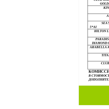
GOLDE
KIN
A
SEA 
5*AI
HILTON L
PARADI
DIAMOND G
ARABELLA A
TITA
CLUB
КОМИССИ
В СТОИМОС
ДОПОЛНИТЕ