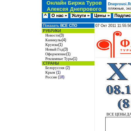
Онлайн Биржа Туров
Dneprovoi.R
Алексея Днепрового
пляжные, эк
^
О нас »
Услуги »
Цены »
Подпис
Показать
ВСЕ СПО
07 Окт 2011
11:55:5
РУБРИКИ
Новости
(3)
Каникулы
(4)
Круизы
(1)
Новый Год
(3)
Оформление
(1)
Рекламные Туры
(1)
СТРАНЫ
Белоруссия
(2)
Крым
(1)
Россия
(18)
ВСЕ ЦЕНЫ 