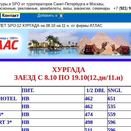
туры и SPO от туроператоров Санкт-Петербурга и Москвы,
рсионные, рекламные, авиабилеты, визы, вакансии, семинары +7 (
921
)
9
Контакт
Добавить в
ЕТ SPO-12 ХУРГАДА на 08.10 на 11 н. от фирмы АТЛАС
ХУРГАДА
ЗАЕЗД С 8.10 ПО 19.10(12.дн/11.н)
ПИТ.
1/2 DBL
SNGL
 HOTEL
HB
462
651
HB
462
535
3*
HB
474
559
T 3*
HB
498
596
HB
511
596