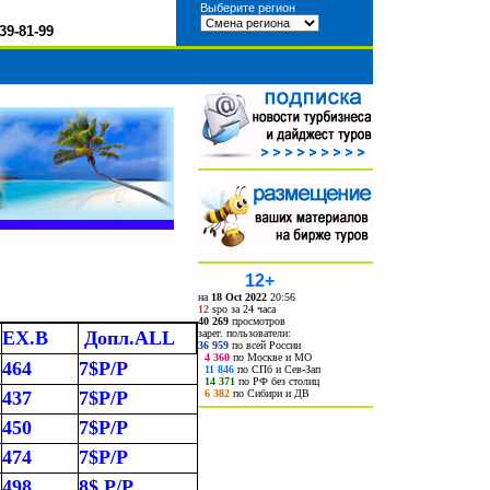
Выберите регион
39-81-99
12+
на
18 Oct 2022
20:56
12
spo за 24 часа
40 269
просмотров
зарег. пользователи:
EX.B
Допл.ALL
36 959
по всей России
4 360
по Москве и МО
464
7$P/P
11 846
по СПб и Сев-Зап
14 371
по РФ без столиц
6 382
по Сибири и ДВ
437
7$P/P
450
7$P/P
474
7$P/P
498
8$ P/P