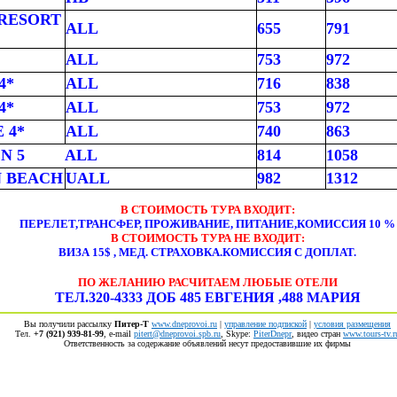
 RESORT
ALL
655
791
ALL
753
972
4*
ALL
716
838
4*
ALL
753
972
 4*
ALL
740
863
N 5
ALL
814
1058
N BEACH
UALL
982
1312
В СТОИМОСТЬ ТУРА ВХОДИТ:
ПЕРЕЛЕТ,ТРАНСФЕР, ПРОЖИВАНИЕ, ПИТАНИЕ,КОМИССИЯ 10 %
В СТОИМОСТЬ ТУРА НЕ ВХОДИТ:
ВИЗА 15$ , МЕД. СТРАХОВКА.КОМИССИЯ С ДОПЛАТ.
ПО ЖЕЛАНИЮ РАСЧИТАЕМ ЛЮБЫЕ ОТЕЛИ
ТЕЛ.320-4333 ДОБ 485 ЕВГЕНИЯ ,488 МАРИЯ
Вы получили рассылку
Питер-Т
www.dneprovoi.ru
|
управление подпиской
|
условия размещения
Тел.
+7 (921) 939-81-99
, е-mail
pitert@dneprovoi.spb.ru
, Skype:
PiterDnepr
, видео стран
www.tours-tv.r
Ответственность за содержание объявлений несут предоставившие их фирмы