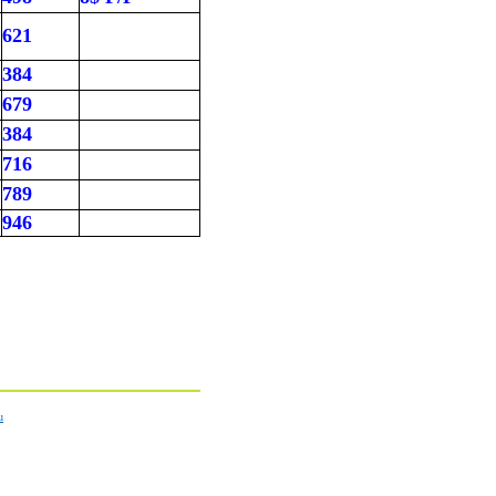
621
384
679
384
716
789
946
u