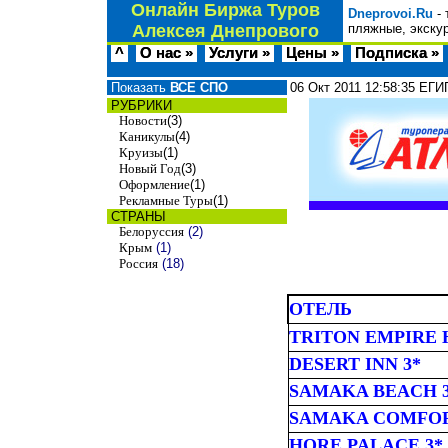
Онлайн Биржа Туров
Dneprovoi.Ru
- 
Алексея Днепрового
пляжные, экску
^
О нас »
Услуги »
Цены »
Подписка »
Показать
ВСЕ СПО
06 Окт 2011
12:58:35
ЕГИП
РУБРИКИ
Новости
(3)
Каникулы
(4)
Круизы
(1)
Новый Год
(3)
Оформление
(1)
Рекламные Туры
(1)
СТРАНЫ
Белоруссия
(2)
Крым
(1)
Россия
(18)
ОТЕЛЬ
TRITON EMPIRE
DESERT INN 3*
SAMAKA BEACH 
SAMAKA COMFOR
HORE PALACE 3*